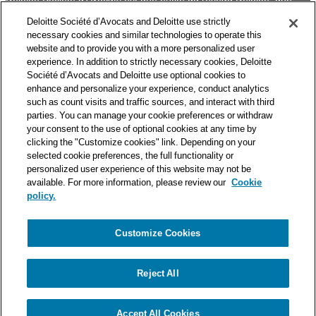
des premières organisations mondiales de services
Deloitte Société d’Avocats and Deloitte use strictly
professionnels et à ce titre, travaille avec les 50 000 fiscalistes
necessary cookies and similar technologies to operate this
et juristes de Deloitte situés dans 150 pays.
website and to provide you with a more personalized user
experience. In addition to strictly necessary cookies, Deloitte
Les informations contenues sur ce blog ont pour objectif
Société d’Avocats and Deloitte use optional cookies to
d’informer ses lecteurs de manière générale. Elles ne peuvent
enhance and personalize your experience, conduct analytics
en aucun cas se substituer à un conseil délivré par un
such as count visits and traffic sources, and interact with third
professionnel en fonction d’une situation donnée. Un soin
parties. You can manage your cookie preferences or withdraw
particulier est apporté à la rédaction de nos articles, néanmoins
your consent to the use of optional cookies at any time by
Deloitte Société d’Avocats décline toute responsabilité relative
clicking the "Customize cookies" link. Depending on your
selected cookie preferences, the full functionality or
aux éventuelles erreurs et omissions qu’ils pourraient contenir.​
personalized user experience of this website may not be
available. For more information, please review our
Cookie
policy.
Customize Cookies
Politique de confidentialité
Mentions légales
Politique de cookies
Reject All
© Deloitte Société d’Avocats. Une entité du réseau Deloitte.
Accept All Cookies