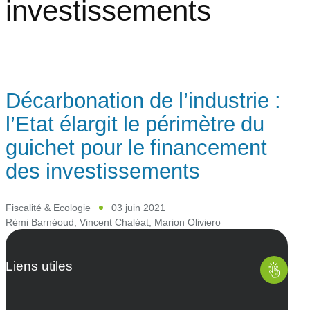
investissements
Décarbonation de l’industrie :
l’Etat élargit le périmètre du
guichet pour le financement
des investissements
Fiscalité & Ecologie
03 juin 2021
Rémi Barnéoud
,
Vincent Chaléat
,
Marion Oliviero
Liens utiles