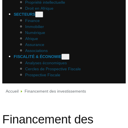
Propriété intellectuelle
Droit en Afrique
SECTEURS
Finance
Immobilier
Numérique
Afrique
Assurance
Associations
FISCALITÉ & ÉCONOMIE
Analyses économiques
Cercles de Prospective Fiscale
Prospective Fiscale
Accueil
Financement des investissements
Financement des