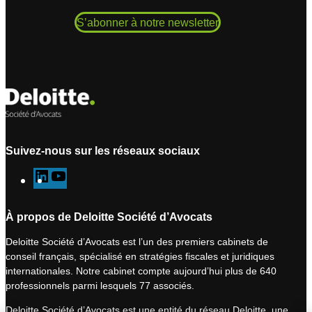
S’abonner à notre newsletter
Suivez-nous sur les réseaux sociaux
L
Y
i
o
n
u
À propos de Deloitte Société d’Avocats
k
T
Deloitte Société d’Avocats est l’un des premiers cabinets de
e
u
conseil français, spécialisé en stratégies fiscales et juridiques
d
b
internationales. Notre cabinet compte aujourd’hui plus de 640
I
e
professionnels parmi lesquels 77 associés.
n
Deloitte Société d’Avocats est une entité du réseau Deloitte, une