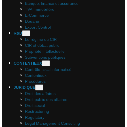
Banque, finance et assurance
TVA Immobilière
E-Commerce
Douane
Export Control
R&D
Le régime du CIR
CIR et débat public
Propriété intellectuelle
Subventions publiques
CONTENTIEUX
Contrôle fiscal informatisé
Contentieux
Procédures
JURIDIQUE
Droit des affaires
Droit public des affaires
Droit social
Restructuring
Regulatory
Legal Management Consulting