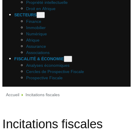
Propriété intellectuelle
Droit en Afrique
SECTEURS
Finance
Immobilier
Numérique
Afrique
Assurance
Associations
FISCALITÉ & ÉCONOMIE
Analyses économiques
Cercles de Prospective Fiscale
Prospective Fiscale
Accueil
Incitations fiscales
Incitations fiscales