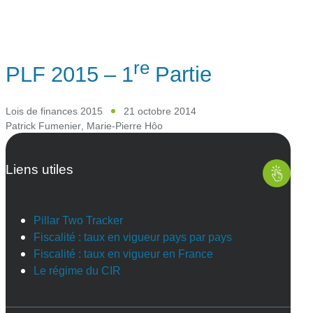
re
PLF 2015 – 1
Partie
Lois de finances 2015
21 octobre 2014
Patrick Fumenier
,
Marie-Pierre Hôo
Liens utiles
Pillar Two Tracker
Fiscalité : taux en vigueur pays par pays
Fiscalité : taux en vigueur en France
Le régime du CIR