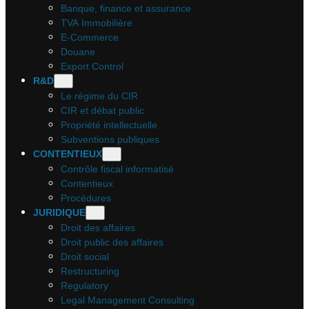
Banque, finance et assurance
TVA Immobilière
E-Commerce
Douane
Export Control
R&D
Le régime du CIR
CIR et débat public
Propriété intellectuelle
Subventions publiques
CONTENTIEUX
Contrôle fiscal informatisé
Contentieux
Procédures
JURIDIQUE
Droit des affaires
Droit public des affaires
Droit social
Restructuring
Regulatory
Legal Management Consulting