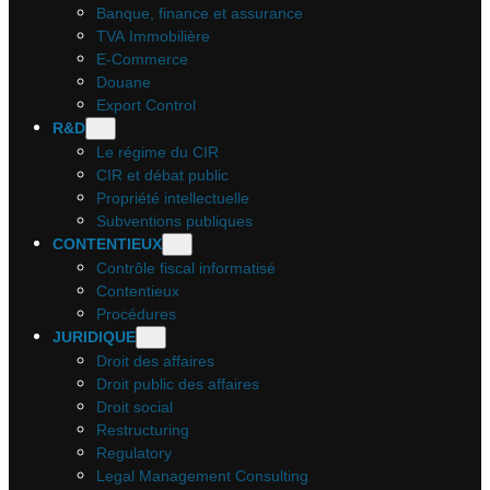
Banque, finance et assurance
TVA Immobilière
E-Commerce
Douane
Export Control
R&D
Le régime du CIR
CIR et débat public
Propriété intellectuelle
Subventions publiques
CONTENTIEUX
Contrôle fiscal informatisé
Contentieux
Procédures
JURIDIQUE
Droit des affaires
Droit public des affaires
Droit social
Restructuring
Regulatory
Legal Management Consulting