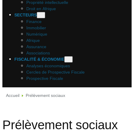
Propriété intellectuelle
Droit en Afrique
SECTEURS
Finance
Immobilier
Numérique
Afrique
Assurance
Associations
FISCALITÉ & ÉCONOMIE
Analyses économiques
Cercles de Prospective Fiscale
Prospective Fiscale
Accueil
Prélèvement sociaux
Prélèvement sociaux