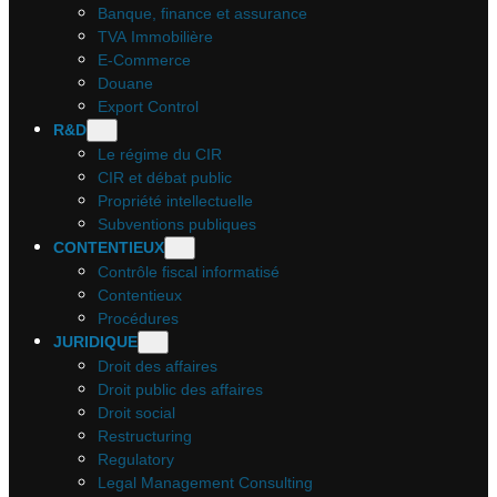
Banque, finance et assurance
TVA Immobilière
E-Commerce
Douane
Export Control
R&D
Le régime du CIR
CIR et débat public
Propriété intellectuelle
Subventions publiques
CONTENTIEUX
Contrôle fiscal informatisé
Contentieux
Procédures
JURIDIQUE
Droit des affaires
Droit public des affaires
Droit social
Restructuring
Regulatory
Legal Management Consulting