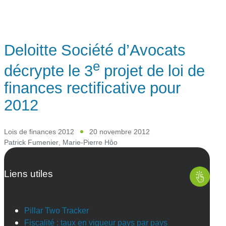
Deloitte Société d’Avocats
e
décrypte le 3
projet de loi de
finances rectificative pour
2012
Lois de finances 2012
20 novembre 2012
Patrick Fumenier
,
Marie-Pierre Hôo
Liens utiles
Pillar Two Tracker
Fiscalité : taux en vigueur pays par pays