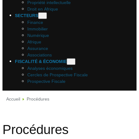
Propriété intellectuelle
Droit en Afrique
SECTEURS
Finance
Immobilier
Numérique
Afrique
Assurance
Associations
FISCALITÉ & ÉCONOMIE
Analyses économiques
Cercles de Prospective Fiscale
Prospective Fiscale
Accueil
Procédures
Procédures