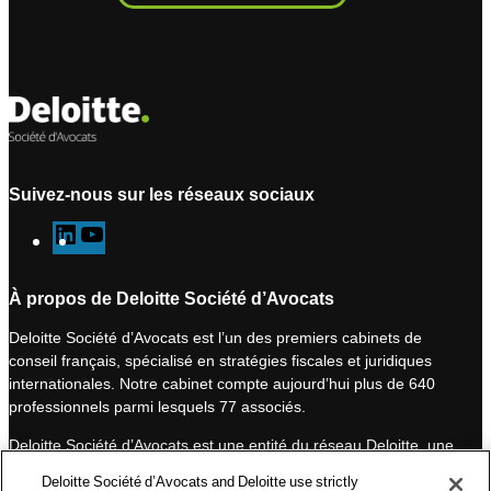
Suivez-nous sur les réseaux sociaux
L
Y
i
o
n
u
À propos de Deloitte Société d’Avocats
k
T
Deloitte Société d’Avocats est l’un des premiers cabinets de
e
u
conseil français, spécialisé en stratégies fiscales et juridiques
d
b
internationales. Notre cabinet compte aujourd’hui plus de 640
I
e
professionnels parmi lesquels 77 associés.
n
Deloitte Société d’Avocats est une entité du réseau Deloitte, une
des premières organisations mondiales de services
Deloitte Société d’Avocats and Deloitte use strictly
professionnels et à ce titre, travaille avec les 50 000 fiscalistes