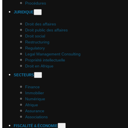
Procédures
JURIDIQUE
Droit des affaires
Droit public des affaires
Droit social
Restructuring
Regulatory
Legal Management Consulting
Propriété intellectuelle
Droit en Afrique
SECTEURS
Finance
Immobilier
Numérique
Afrique
Assurance
Associations
FISCALITÉ & ÉCONOMIE