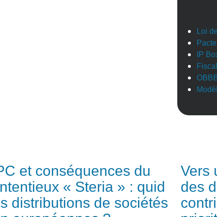
Loi d
Pacte
IP Bo
Fisca
OBB
Modèl
C et conséquences du
Vers 
ntentieux « Steria » : quid
des d
s distributions de sociétés
contr