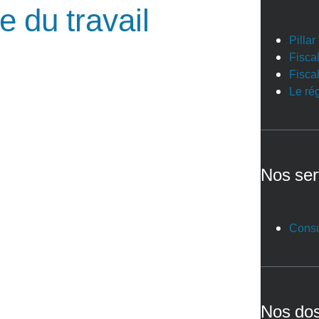
 du travail
Pilla
Fiscal
Fiscal
Le ré
Nos ser
Consu
Nos dos