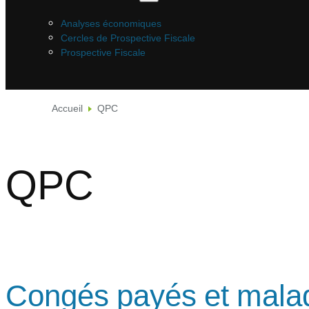
Analyses économiques
Cercles de Prospective Fiscale
Prospective Fiscale
Accueil
QPC
QPC
Congés payés et malad