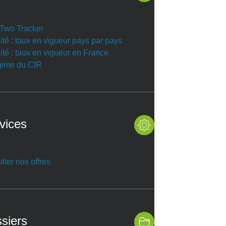
r Two Tracker
ité : taux en vigueur pays par pays
ité : taux en vigueur en France
gime du CIR
vices
lter nos offres
siers