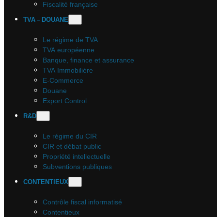
Fiscalité française
TVA – DOUANE
Le régime de TVA
TVA européenne
Banque, finance et assurance
TVA Immobilière
E-Commerce
Douane
Export Control
R&D
Le régime du CIR
CIR et débat public
Propriété intellectuelle
Subventions publiques
CONTENTIEUX
Contrôle fiscal informatisé
Contentieux