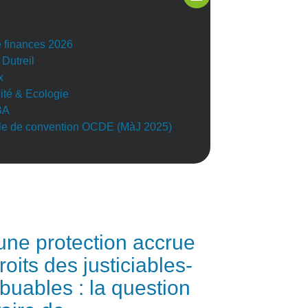
e finances 2026
 Dutreil
x
lité & Ecologie
BA
e de convention OCDE (MàJ 2025)
une protection accrue
roits des justiciables-
ibuables : la question