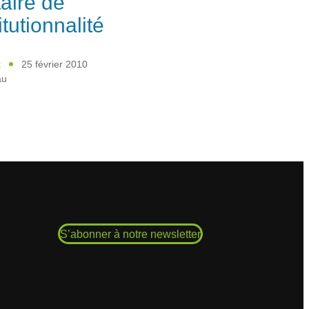
taire de
itutionnalité
x
25 février 2010
au
S’abonner à notre newsletter