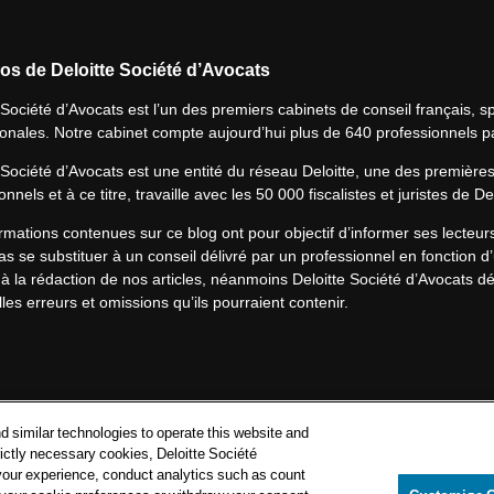
os de Deloitte Société d’Avocats
 Société d’Avocats est l’un des premiers cabinets de conseil français, spé
ionales. Notre cabinet compte aujourd’hui plus de 640 professionnels p
 Société d’Avocats est une entité du réseau Deloitte, une des première
onnels et à ce titre, travaille avec les 50 000 fiscalistes et juristes de D
rmations contenues sur ce blog ont pour objectif d’informer ses lecteu
s se substituer à un conseil délivré par un professionnel en fonction d’
à la rédaction de nos articles, néanmoins Deloitte Société d’Avocats déc
les erreurs et omissions qu’ils pourraient contenir.​
Politique de confidentialité
d similar technologies to operate this website and
Mentions légales
rictly necessary cookies, Deloitte Société
your experience, conduct analytics such as count
Politique de cookies