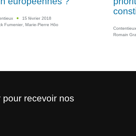
n européennes ?
priori
const
entieux
15 février 2018
ick Fumenier
,
Marie-Pierre Hôo
Contentieu
Romain Gr
 pour recevoir nos