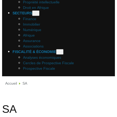
Propriété intellectuelle
Droit en Afrique
SECTEURS
Finance
Immobilier
Numérique
Afrique
Assurance
Associations
FISCALITÉ & ÉCONOMIE
Analyses économiques
Cercles de Prospective Fiscale
Prospective Fiscale
Accueil
SA
SA