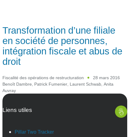
Transformation d’une filiale
en société de personnes,
intégration fiscale et abus de
droit
Fiscalité des opérations de restructuration
28 mars 2016
Benoît Dambre
,
Patrick Fumenier
,
Laurent Schwab
,
Anita
Auvray
Liens utiles
Pillar Two Tracker