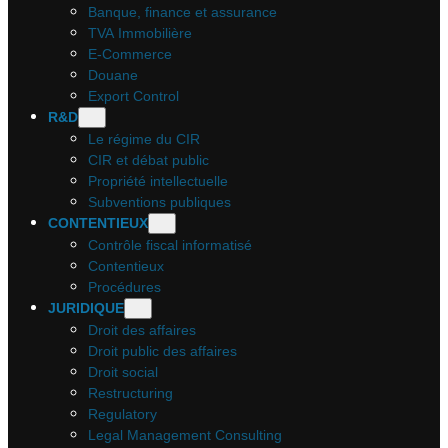
Banque, finance et assurance
TVA Immobilière
E-Commerce
Douane
Export Control
R&D
Le régime du CIR
CIR et débat public
Propriété intellectuelle
Subventions publiques
CONTENTIEUX
Contrôle fiscal informatisé
Contentieux
Procédures
JURIDIQUE
Droit des affaires
Droit public des affaires
Droit social
Restructuring
Regulatory
Legal Management Consulting