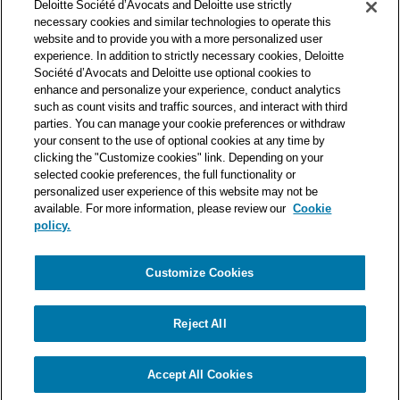
Deloitte Société d’Avocats and Deloitte use strictly
professionnels et à ce titre, travaille avec les 50 000 fiscalistes
necessary cookies and similar technologies to operate this
et juristes de Deloitte situés dans 150 pays.
website and to provide you with a more personalized user
experience. In addition to strictly necessary cookies, Deloitte
Les informations contenues sur ce blog ont pour objectif
Société d’Avocats and Deloitte use optional cookies to
d’informer ses lecteurs de manière générale. Elles ne peuvent
enhance and personalize your experience, conduct analytics
en aucun cas se substituer à un conseil délivré par un
such as count visits and traffic sources, and interact with third
professionnel en fonction d’une situation donnée. Un soin
parties. You can manage your cookie preferences or withdraw
particulier est apporté à la rédaction de nos articles, néanmoins
your consent to the use of optional cookies at any time by
Deloitte Société d’Avocats décline toute responsabilité relative
clicking the "Customize cookies" link. Depending on your
selected cookie preferences, the full functionality or
aux éventuelles erreurs et omissions qu’ils pourraient contenir.​
personalized user experience of this website may not be
available. For more information, please review our
Cookie
policy.
Customize Cookies
Politique de confidentialité
Mentions légales
Politique de cookies
Reject All
© Deloitte Société d’Avocats. Une entité du réseau Deloitte.
Accept All Cookies