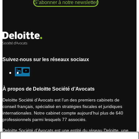
S’abonner à notre newsletter
Suivez-nous sur les réseaux sociaux
L
Y
i
o
n
u
À propos de Deloitte Société d’Avocats
k
T
Deloitte Société d’Avocats est l’un des premiers cabinets de
e
u
conseil français, spécialisé en stratégies fiscales et juridiques
d
b
internationales. Notre cabinet compte aujourd’hui plus de 640
I
e
professionnels parmi lesquels 77 associés.
n
Deloitte Société d’Avocats est une entité du réseau Deloitte, une
des premières organisations mondiales de services