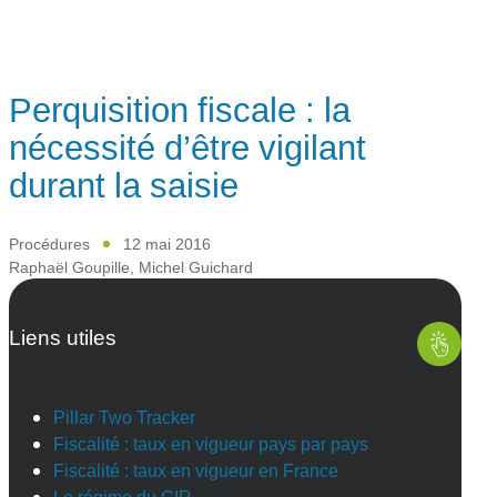
Perquisition fiscale : la
nécessité d’être vigilant
durant la saisie
Procédures
12 mai 2016
Raphaël Goupille
,
Michel Guichard
Liens utiles
Pillar Two Tracker
Fiscalité : taux en vigueur pays par pays
Fiscalité : taux en vigueur en France