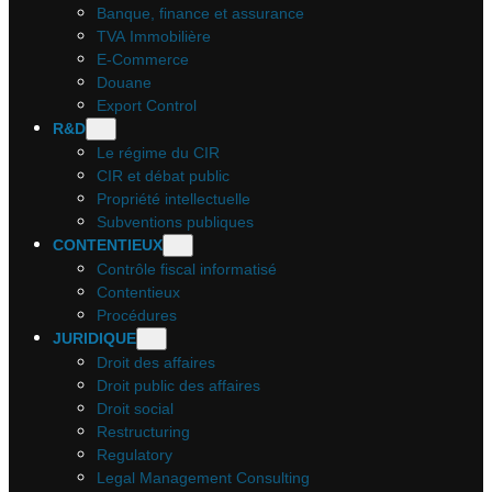
Banque, finance et assurance
TVA Immobilière
E-Commerce
Douane
Export Control
R&D
Le régime du CIR
CIR et débat public
Propriété intellectuelle
Subventions publiques
CONTENTIEUX
Contrôle fiscal informatisé
Contentieux
Procédures
JURIDIQUE
Droit des affaires
Droit public des affaires
Droit social
Restructuring
Regulatory
Legal Management Consulting