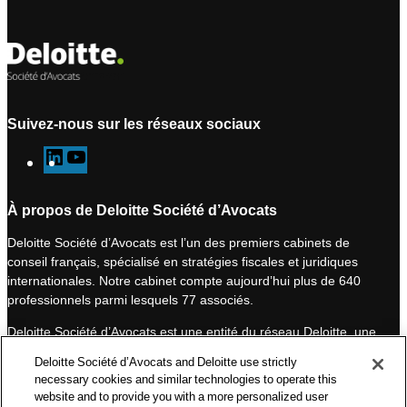
Suivez-nous sur les réseaux sociaux
L
Y
i
o
n
u
À propos de Deloitte Société d’Avocats
k
T
Deloitte Société d’Avocats est l’un des premiers cabinets de
e
u
conseil français, spécialisé en stratégies fiscales et juridiques
d
b
internationales. Notre cabinet compte aujourd’hui plus de 640
I
e
professionnels parmi lesquels 77 associés.
n
Deloitte Société d’Avocats est une entité du réseau Deloitte, une
des premières organisations mondiales de services
Deloitte Société d’Avocats and Deloitte use strictly
professionnels et à ce titre, travaille avec les 50 000 fiscalistes
necessary cookies and similar technologies to operate this
et juristes de Deloitte situés dans 150 pays.
website and to provide you with a more personalized user