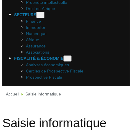
Propriété intellectuelle
Droit en Afrique
SECTEURS
Finance
Immobilier
Numérique
Afrique
Assurance
Associations
FISCALITÉ & ÉCONOMIE
Analyses économiques
Cercles de Prospective Fiscale
Prospective Fiscale
Accueil
Saisie informatique
Saisie informatique