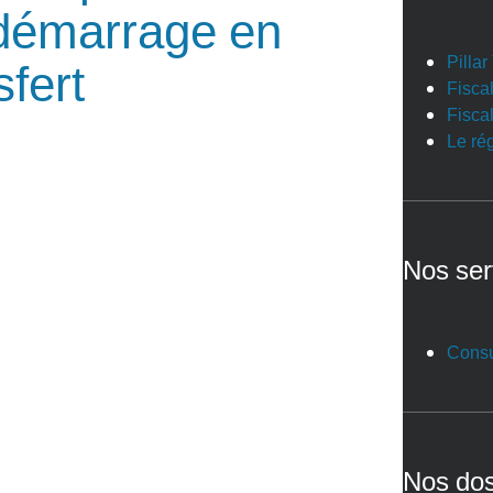
 démarrage en
Pilla
sfert
Fiscal
Fiscal
Le ré
Nos ser
Consu
Nos dos