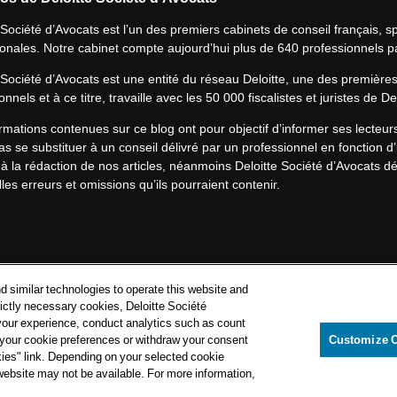
 Société d’Avocats est l’un des premiers cabinets de conseil français, spé
ionales. Notre cabinet compte aujourd’hui plus de 640 professionnels p
 Société d’Avocats est une entité du réseau Deloitte, une des première
onnels et à ce titre, travaille avec les 50 000 fiscalistes et juristes de D
rmations contenues sur ce blog ont pour objectif d’informer ses lecteu
s se substituer à un conseil délivré par un professionnel en fonction d’
à la rédaction de nos articles, néanmoins Deloitte Société d’Avocats déc
les erreurs et omissions qu’ils pourraient contenir.​
Politique de confidentialité
d similar technologies to operate this website and
Mentions légales
rictly necessary cookies, Deloitte Société
your experience, conduct analytics such as count
Politique de cookies
e your cookie preferences or withdraw your consent
Customize 
kies" link. Depending on your selected cookie
loitte Société d’Avocats. Une entité du réseau Deloitte.
 website may not be available. For more information,