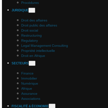
Procédures
JURIDIQUE
Droit des affaires
Droit public des affaires
Droit social
Restructuring
Regulatory
Legal Management Consulting
Propriété intellectuelle
Droit en Afrique
SECTEURS
Finance
Immobilier
Numérique
Afrique
Assurance
Associations
FISCALITÉ & ÉCONOMIE