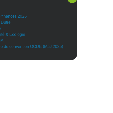
e finances 2026
 Dutreil
x
lité & Ecologie
BA
e de convention OCDE (MàJ 2025)