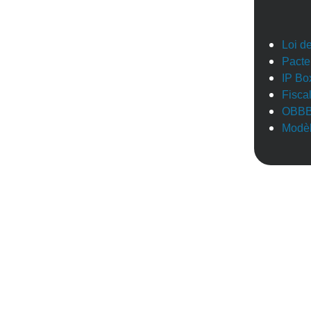
Loi d
Pacte
IP Bo
Fisca
OBB
Modèl