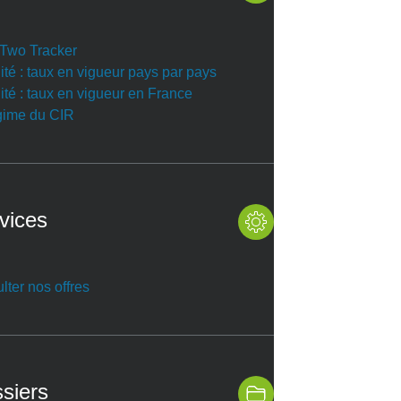
r Two Tracker
ité : taux en vigueur pays par pays
ité : taux en vigueur en France
gime du CIR
vices
lter nos offres
siers