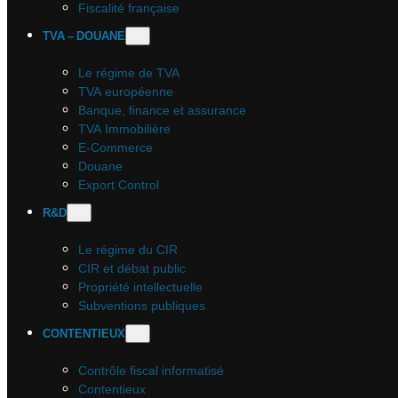
Fiscalité française
TVA – DOUANE
Le régime de TVA
TVA européenne
Banque, finance et assurance
TVA Immobilière
E-Commerce
Douane
Export Control
R&D
Le régime du CIR
CIR et débat public
Propriété intellectuelle
Subventions publiques
CONTENTIEUX
Contrôle fiscal informatisé
Contentieux