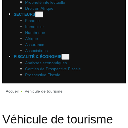
Propriété intellectuelle
Droit en Afrique
SECTEURS
Finance
Immobilier
Numérique
Afrique
Assurance
Associations
FISCALITÉ & ÉCONOMIE
Analyses économiques
Cercles de Prospective Fiscale
Prospective Fiscale
Accueil
Véhicule de tourisme
Véhicule de tourisme