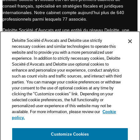
conseil français, spécialisé en stratégies fiscales et juridiques
d
b
internationales. Notre cabinet compte aujourd’hui plus de 640
I
e
professionnels parmi lesquels 77 associés.
n
Deloitte Société d’Avocats est une entité du réseau Deloitte, une
des premières organisations mondiales de services
Deloitte Société d’Avocats and Deloitte use strictly
professionnels et à ce titre, travaille avec les 50 000 fiscalistes
necessary cookies and similar technologies to operate this
et juristes de Deloitte situés dans 150 pays.
website and to provide you with a more personalized user
experience. In addition to strictly necessary cookies, Deloitte
Les informations contenues sur ce blog ont pour objectif
Société d’Avocats and Deloitte use optional cookies to
d’informer ses lecteurs de manière générale. Elles ne peuvent
enhance and personalize your experience, conduct analytics
en aucun cas se substituer à un conseil délivré par un
such as count visits and traffic sources, and interact with third
professionnel en fonction d’une situation donnée. Un soin
parties. You can manage your cookie preferences or withdraw
particulier est apporté à la rédaction de nos articles, néanmoins
your consent to the use of optional cookies at any time by
Deloitte Société d’Avocats décline toute responsabilité relative
clicking the "Customize cookies" link. Depending on your
aux éventuelles erreurs et omissions qu’ils pourraient contenir.​
selected cookie preferences, the full functionality or
personalized user experience of this website may not be
available. For more information, please review our
Cookie
policy.
Customize Cookies
Politique de confidentialité