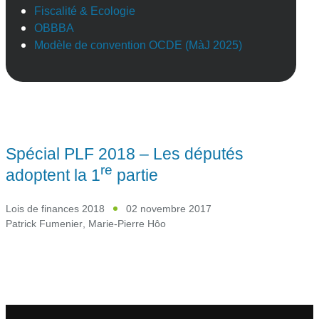
Fiscalité & Ecologie
OBBBA
Modèle de convention OCDE (MàJ 2025)
Spécial PLF 2018 – Les députés
re
adoptent la 1
partie
Lois de finances 2018
02 novembre 2017
Patrick Fumenier
,
Marie-Pierre Hôo