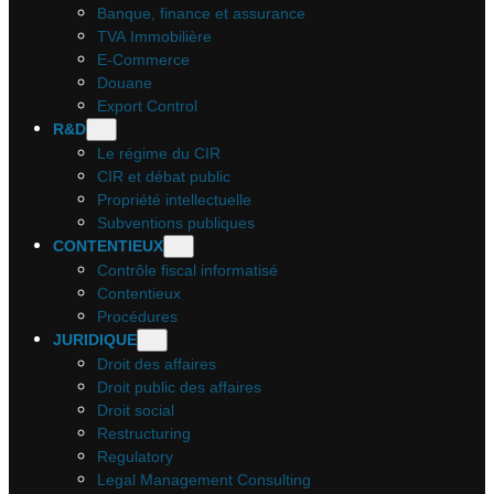
Banque, finance et assurance
TVA Immobilière
E-Commerce
Douane
Export Control
R&D
Le régime du CIR
CIR et débat public
Propriété intellectuelle
Subventions publiques
CONTENTIEUX
Contrôle fiscal informatisé
Contentieux
Procédures
JURIDIQUE
Droit des affaires
Droit public des affaires
Droit social
Restructuring
Regulatory
Legal Management Consulting