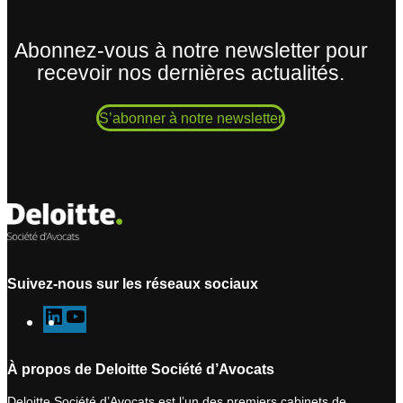
Abonnez-vous à notre newsletter pour
recevoir nos dernières actualités.
S’abonner à notre newsletter
Suivez-nous sur les réseaux sociaux
L
Y
i
o
n
u
À propos de Deloitte Société d’Avocats
k
T
Deloitte Société d’Avocats est l’un des premiers cabinets de
e
u