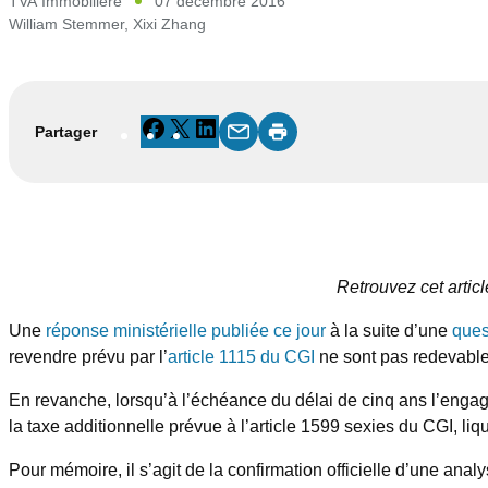
TVA Immobilière
07 décembre 2016
William Stemmer
,
Xixi Zhang
Facebook
X
LinkedIn
Partager
Retrouvez cet articl
Une
réponse ministérielle publiée ce jour
à la suite d’une
ques
revendre prévu par l’
article 1115 du CGI
ne sont pas redevables
En revanche, lorsqu’à l’échéance du délai de cinq ans l’engage
la taxe additionnelle prévue à l’article 1599 sexies du CGI, liqu
Pour mémoire, il s’agit de la confirmation officielle d’une anal