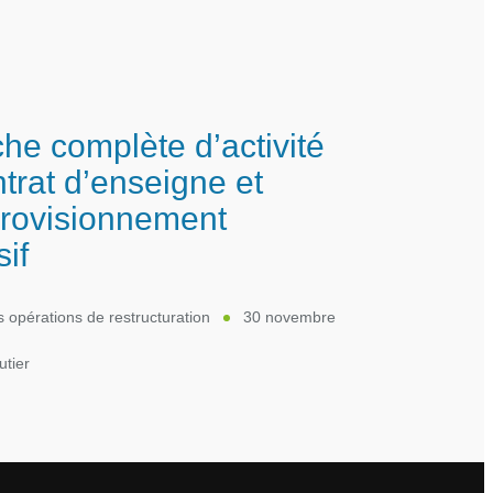
he complète d’activité
ntrat d’enseigne et
rovisionnement
sif
s opérations de restructuration
30 novembre
tier