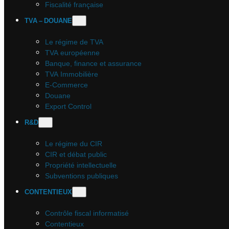
Fiscalité française
TVA – DOUANE
Le régime de TVA
TVA européenne
Banque, finance et assurance
TVA Immobilière
E-Commerce
Douane
Export Control
R&D
Le régime du CIR
CIR et débat public
Propriété intellectuelle
Subventions publiques
CONTENTIEUX
Contrôle fiscal informatisé
Contentieux