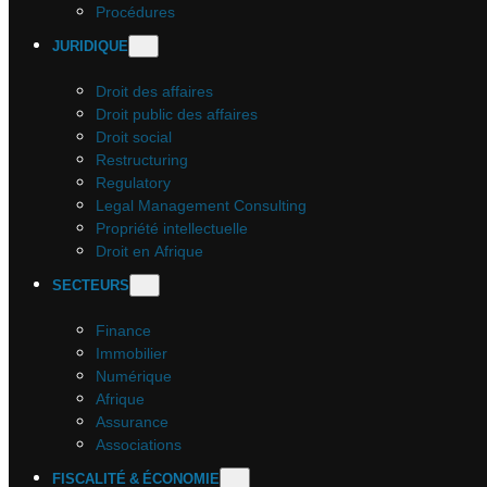
Procédures
JURIDIQUE
Droit des affaires
Droit public des affaires
Droit social
Restructuring
Regulatory
Legal Management Consulting
Propriété intellectuelle
Droit en Afrique
SECTEURS
Finance
Immobilier
Numérique
Afrique
Assurance
Associations
FISCALITÉ & ÉCONOMIE