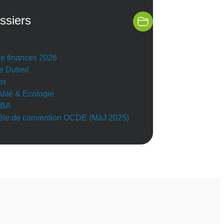
ssiers
de finances 2026
e Dutreil
ox
alité & Ecologie
BA
le de convention OCDE (MàJ 2025)