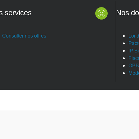
s services
Nos do
Consulter nos offres
Loi 
Pact
IP B
Fisc
OBB
Modè