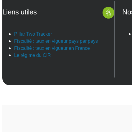
Liens utiles
No
Pillar Two Tracker
Fiscalité : taux en vigueur pays par pays
Fiscalité : taux en vigueur en France
Le régime du CIR