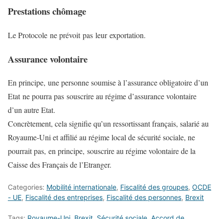
Prestations chômage
Le Protocole ne prévoit pas leur exportation.
Assurance volontaire
En principe, une personne soumise à l’assurance obligatoire d’un
Etat ne pourra pas souscrire au régime d’assurance volontaire
d’un autre Etat.
Concrètement, cela signifie qu’un ressortissant français, salarié au
Royaume-Uni et affilié au régime local de sécurité sociale, ne
pourrait pas, en principe, souscrire au régime volontaire de la
Caisse des Français de l’Etranger.
Categories:
Mobilité internationale
,
Fiscalité des groupes
,
OCDE
- UE
,
Fiscalité des entreprises
,
Fiscalité des personnes
,
Brexit
Tags:
Royaume-Uni
,
Brexit
,
Sécurité sociale
,
Accord de