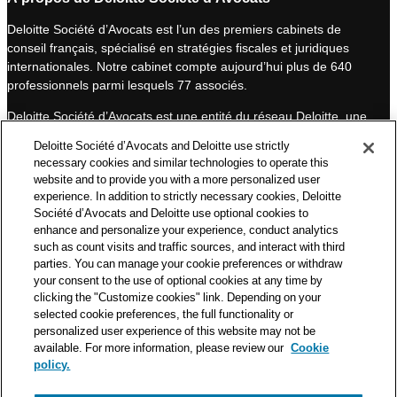
k
T
Deloitte Société d’Avocats est l’un des premiers cabinets de
e
u
conseil français, spécialisé en stratégies fiscales et juridiques
d
b
internationales. Notre cabinet compte aujourd’hui plus de 640
I
e
professionnels parmi lesquels 77 associés.
n
Deloitte Société d’Avocats est une entité du réseau Deloitte, une
des premières organisations mondiales de services
Deloitte Société d’Avocats and Deloitte use strictly
professionnels et à ce titre, travaille avec les 50 000 fiscalistes
necessary cookies and similar technologies to operate this
et juristes de Deloitte situés dans 150 pays.
website and to provide you with a more personalized user
experience. In addition to strictly necessary cookies, Deloitte
Les informations contenues sur ce blog ont pour objectif
Société d’Avocats and Deloitte use optional cookies to
d’informer ses lecteurs de manière générale. Elles ne peuvent
enhance and personalize your experience, conduct analytics
en aucun cas se substituer à un conseil délivré par un
such as count visits and traffic sources, and interact with third
professionnel en fonction d’une situation donnée. Un soin
parties. You can manage your cookie preferences or withdraw
particulier est apporté à la rédaction de nos articles, néanmoins
your consent to the use of optional cookies at any time by
Deloitte Société d’Avocats décline toute responsabilité relative
clicking the "Customize cookies" link. Depending on your
aux éventuelles erreurs et omissions qu’ils pourraient contenir.​
selected cookie preferences, the full functionality or
personalized user experience of this website may not be
available. For more information, please review our
Cookie
policy.