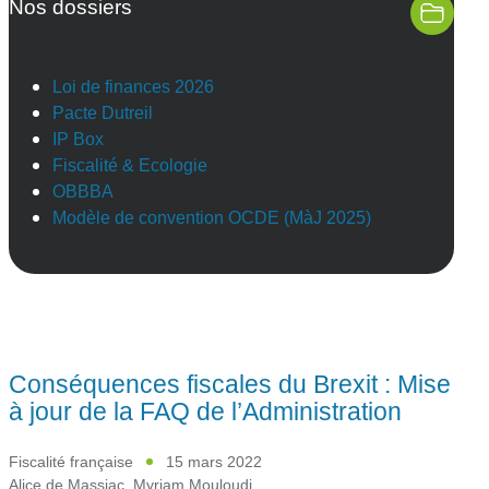
Nos dossiers
Loi de finances 2026
Pacte Dutreil
IP Box
Fiscalité & Ecologie
OBBBA
Modèle de convention OCDE (MàJ 2025)
Conséquences fiscales du Brexit : Mise
à jour de la FAQ de l’Administration
Fiscalité française
15 mars 2022
Alice de Massiac
,
Myriam Mouloudj