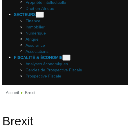
Propriété intellectuelle
Droit en Afrique
SECTEURS
Finance
Immobilier
Numérique
Afrique
Assurance
Associations
FISCALITÉ & ÉCONOMIE
Analyses économiques
Cercles de Prospective Fiscale
Prospective Fiscale
Accueil
Brexit
Brexit