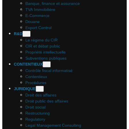
Banque, finance et assurance
TVA Immobilière
E-Commerce
Douane
Export Control
R&D
Le régime du CIR
CIR et débat public
Propriété intellectuelle
Subventions publiques
CONTENTIEUX
Contrôle fiscal informatisé
Contentieux
Procédures
JURIDIQUE
Droit des affaires
Droit public des affaires
Droit social
Restructuring
Regulatory
Legal Management Consulting