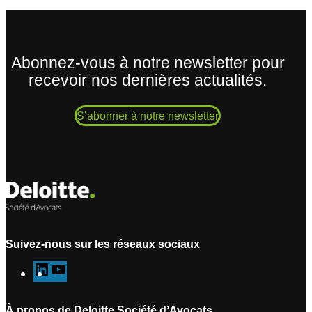
Abonnez-vous à notre newsletter pour
recevoir nos dernières actualités.
S’abonner à notre newsletter
Suivez-nous sur les réseaux sociaux
L
Y
i
o
n
u
À propos de Deloitte Société d’Avocats