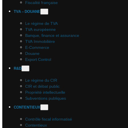
Fiscalité française
TVA – DOUANE
Le régime de TVA
TVA européenne
Banque, finance et assurance
TVA Immobilière
E-Commerce
Douane
Export Control
R&D
Le régime du CIR
CIR et débat public
Propriété intellectuelle
Subventions publiques
CONTENTIEUX
Contrôle fiscal informatisé
Contentieux