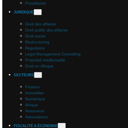
Procédures
JURIDIQUE
Droit des affaires
Droit public des affaires
Droit social
Restructuring
Regulatory
Legal Management Consulting
Propriété intellectuelle
Droit en Afrique
SECTEURS
Finance
Immobilier
Numérique
Afrique
Assurance
Associations
FISCALITÉ & ÉCONOMIE