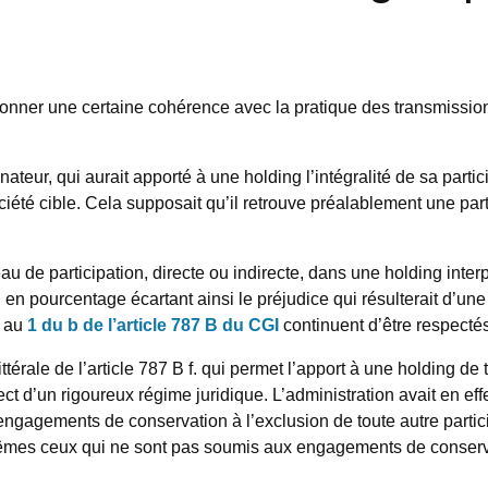
 redonner une certaine cohérence avec la pratique des transmissio
nateur, qui aurait apporté à une holding l’intégralité de sa parti
société cible. Cela supposait qu’il retrouve préalablement une par
 de participation, directe ou indirecte, dans une holding interp
en pourcentage écartant ainsi le préjudice qui résulterait d’un
s au
1 du b de l’article 787 B du CGI
continuent d’être respectés
ittérale de l’article 787 B f. qui permet l’apport à une holding
t d’un rigoureux régime juridique. L’administration avait en effet
 engagements de conservation à l’exclusion de toute autre parti
e, mêmes ceux qui ne sont pas soumis aux engagements de conserv