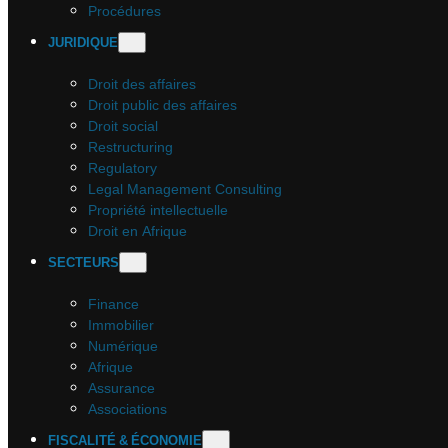
Procédures
JURIDIQUE
Droit des affaires
Droit public des affaires
Droit social
Restructuring
Regulatory
Legal Management Consulting
Propriété intellectuelle
Droit en Afrique
SECTEURS
Finance
Immobilier
Numérique
Afrique
Assurance
Associations
FISCALITÉ & ÉCONOMIE