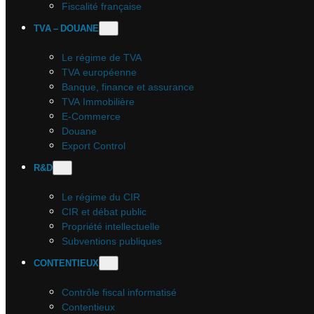
Fiscalité française
TVA – DOUANE
Le régime de TVA
TVA européenne
Banque, finance et assurance
TVA Immobilière
E-Commerce
Douane
Export Control
R&D
Le régime du CIR
CIR et débat public
Propriété intellectuelle
Subventions publiques
CONTENTIEUX
Contrôle fiscal informatisé
Contentieux