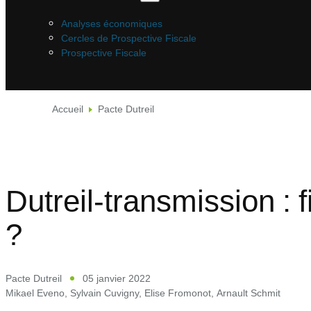
Analyses économiques
Cercles de Prospective Fiscale
Prospective Fiscale
Accueil
Pacte Dutreil
Dutreil-transmission : 
?
Pacte Dutreil
05 janvier 2022
Mikael Eveno
,
Sylvain Cuvigny
,
Elise Fromonot
,
Arnault Schmit