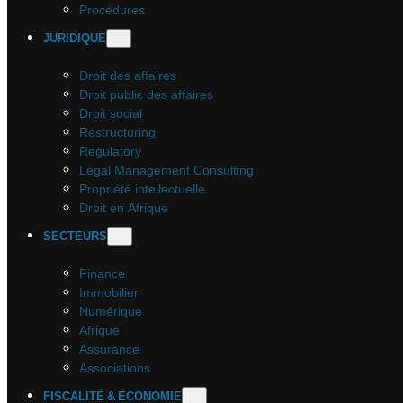
Procédures
JURIDIQUE
Droit des affaires
Droit public des affaires
Droit social
Restructuring
Regulatory
Legal Management Consulting
Propriété intellectuelle
Droit en Afrique
SECTEURS
Finance
Immobilier
Numérique
Afrique
Assurance
Associations
FISCALITÉ & ÉCONOMIE