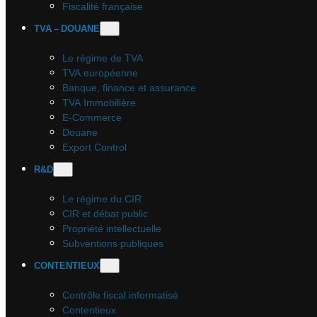
Fiscalité française
TVA – DOUANE
Le régime de TVA
TVA européenne
Banque, finance et assurance
TVA Immobilière
E-Commerce
Douane
Export Control
R&D
Le régime du CIR
CIR et débat public
Propriété intellectuelle
Subventions publiques
CONTENTIEUX
Contrôle fiscal informatisé
Contentieux