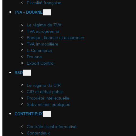
Fiscalité française
TVA – DOUANE
Le régime de TVA
TVA européenne
Banque, finance et assurance
TVA Immobilière
E-Commerce
Douane
Export Control
R&D
Le régime du CIR
CIR et débat public
Propriété intellectuelle
Subventions publiques
CONTENTIEUX
Contrôle fiscal informatisé
Contentieux