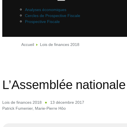
Analyses économiques
Cercles de Prospective Fiscale
Prospective Fiscale
Accueil
Lois de finances 2018
L’Assemblée nationale 
Lois de finances 2018
13 décembre 2017
Patrick Fumenier
,
Marie-Pierre Hôo