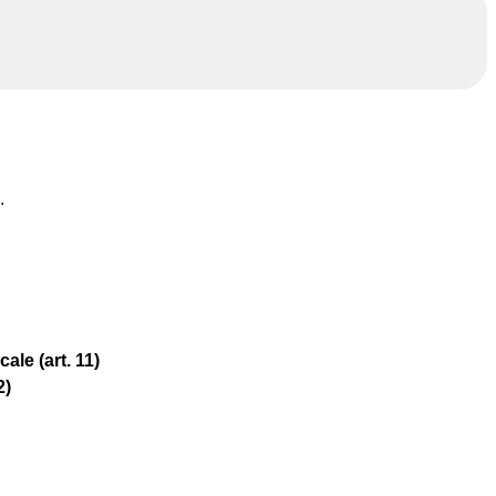
.
le (art. 11)
2)