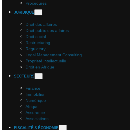
Procédures
JURIDIQUE
Droit des affaires
Droit public des affaires
Droit social
Restructuring
Regulatory
Legal Management Consulting
Propriété intellectuelle
Droit en Afrique
SECTEURS
Finance
Immobilier
Numérique
Afrique
Assurance
Associations
FISCALITÉ & ÉCONOMIE