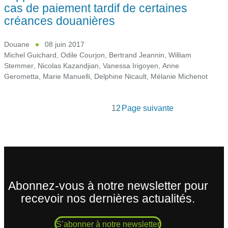
cas de paiement tardif de certaines
créances douanières
Douane
08 juin 2017
Michel Guichard
,
Odile Courjon
,
Bertrand Jeannin
,
William
Stemmer
,
Nicolas Kazandjian
,
Vanessa Irigoyen
,
Anne
Gerometta
,
Marie Manuelli
,
Delphine Nicault
,
Mélanie Michenot
1
2
Page suivante
Abonnez-vous à notre newsletter pour
recevoir nos dernières actualités.
S’abonner à notre newsletter