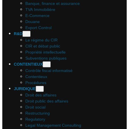
Banque, finance et assurance
TVA Immobilière
E-Commerce
Douane
Export Control
R&D
Le régime du CIR
CIR et débat public
Propriété intellectuelle
Subventions publiques
CONTENTIEUX
Contrôle fiscal informatisé
Contentieux
Procédures
JURIDIQUE
Droit des affaires
Droit public des affaires
Droit social
Restructuring
Regulatory
Legal Management Consulting