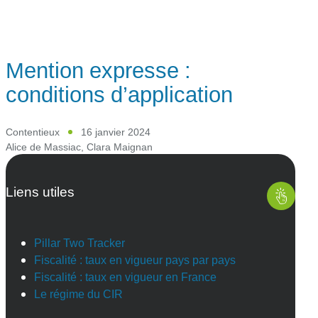
Mention expresse :
conditions d’application
Contentieux
16 janvier 2024
Alice de Massiac
,
Clara Maignan
Liens utiles
Pillar Two Tracker
Fiscalité : taux en vigueur pays par pays
Fiscalité : taux en vigueur en France
Le régime du CIR