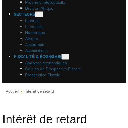
Propriété intellectuelle
Droit en Afrique
SECTEURS
Finance
Immobilier
Numérique
Afrique
Assurance
Associations
FISCALITÉ & ÉCONOMIE
Analyses économiques
Cercles de Prospective Fiscale
Prospective Fiscale
Accueil
Intérêt de retard
Intérêt de retard