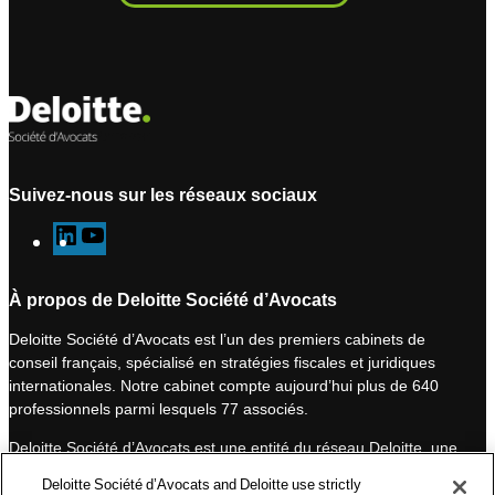
Suivez-nous sur les réseaux sociaux
L
Y
i
o
n
u
À propos de Deloitte Société d’Avocats
k
T
Deloitte Société d’Avocats est l’un des premiers cabinets de
e
u
conseil français, spécialisé en stratégies fiscales et juridiques
d
b
internationales. Notre cabinet compte aujourd’hui plus de 640
I
e
professionnels parmi lesquels 77 associés.
n
Deloitte Société d’Avocats est une entité du réseau Deloitte, une
des premières organisations mondiales de services
Deloitte Société d’Avocats and Deloitte use strictly
professionnels et à ce titre, travaille avec les 50 000 fiscalistes