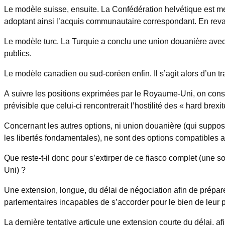
Le modèle suisse, ensuite. La Confédération helvétique est m
adoptant ainsi l’acquis communautaire correspondant. En rev
Le modèle turc. La Turquie a conclu une union douanière avec l
publics.
Le modèle canadien ou sud-coréen enfin. Il s’agit alors d’un t
A suivre les positions exprimées par le Royaume-Uni, on constat
prévisible que celui-ci rencontrerait l’hostilité des « hard bre
Concernant les autres options, ni union douanière (qui suppo
les libertés fondamentales), ne sont des options compatibles avec
Que reste-t-il donc pour s’extirper de ce fiasco complet (une s
Uni) ?
Une extension, longue, du délai de négociation afin de prépar
parlementaires incapables de s’accorder pour le bien de leur 
La dernière tentative articule une extension courte du délai, afi