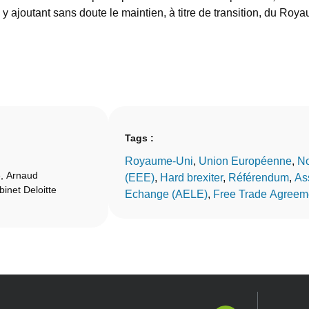
en y ajoutant sans doute le maintien, à titre de transition, du 
Tags :
Royaume-Uni
, 
Union Européenne
, 
No
e, Arnaud
(EEE)
, 
Hard brexiter
, 
Référendum
, 
As
inet Deloitte
Echange (AELE)
, 
Free Trade Agreem