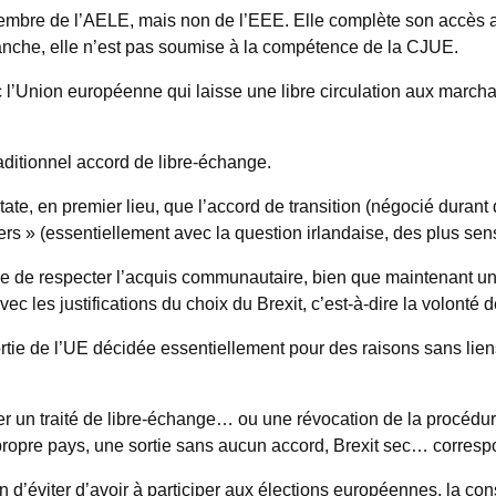
embre de l’AELE, mais non de l’EEE. Elle complète son accès au
anche, elle n’est pas soumise à la compétence de la CJUE.
’Union européenne qui laisse une libre circulation aux marchand
raditionnel accord de libre-échange.
e, en premier lieu, que l’accord de transition (négocié durant de
xiters » (essentiellement avec la question irlandaise, des plus s
se de respecter l’acquis communautaire, bien que maintenant u
 les justifications du choix du Brexit, c’est-à-dire la volonté de
ortie de l’UE décidée essentiellement pour des raisons sans lien
er un traité de libre-échange… ou une révocation de la procédur
propre pays, une sortie sans aucun accord, Brexit sec… corresp
n d’éviter d’avoir à participer aux élections européennes, la cons