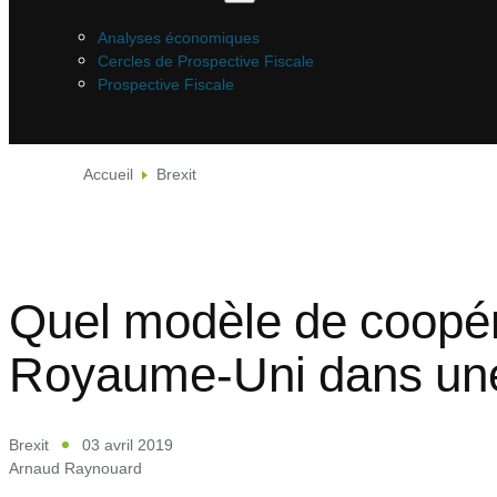
Analyses économiques
Cercles de Prospective Fiscale
Prospective Fiscale
Accueil
Brexit
Quel modèle de coopéra
Royaume-Uni dans une 
Brexit
03 avril 2019
Arnaud Raynouard