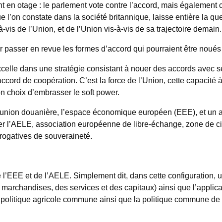
nt en otage : le parlement vote contre l’accord, mais également 
e l’on constate dans la société britannique, laisse entière la qu
-vis de l’Union, et de l’Union vis-à-vis de sa trajectoire demain.
 passer en revue les formes d’accord qui pourraient être noués e
elle dans une stratégie consistant à nouer des accords avec se
cord de coopération. C’est la force de l’Union, cette capacité 
n choix d’embrasser le soft power.
: une union douanière, l’espace économique européen (EEE), et u
ter l’AELE, association européenne de libre-échange, zone de ci
rogatives de souveraineté.
EEE et de l’AELE. Simplement dit, dans cette configuration, un 
es marchandises, des services et des capitaux) ainsi que l’appli
 politique agricole commune ainsi que la politique commune de