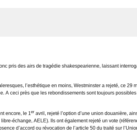
pris des airs de tragédie shakespearienne, laissant interrogatif
aleresques, l’esthétique en moins, Westminster a rejeté, ce 29 ma
e. A ceci près que les rebondissements sont toujours possibles 
er
nt encore, le 1
avril, rejeté l’option d’une union douanière, a
re-échange, AELE). Ils ont également rejeté un vote (référendum
bsence d’accord ou révocation de l’article 50 du traité sur l’Un