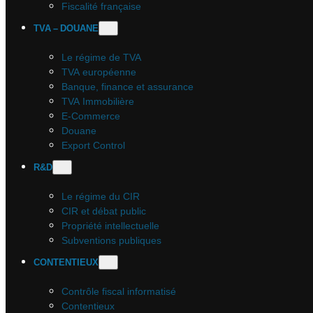
Fiscalité française
TVA – DOUANE
Le régime de TVA
TVA européenne
Banque, finance et assurance
TVA Immobilière
E-Commerce
Douane
Export Control
R&D
Le régime du CIR
CIR et débat public
Propriété intellectuelle
Subventions publiques
CONTENTIEUX
Contrôle fiscal informatisé
Contentieux