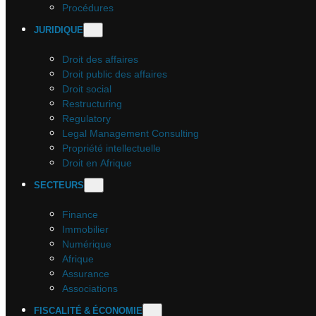
Procédures
JURIDIQUE
Droit des affaires
Droit public des affaires
Droit social
Restructuring
Regulatory
Legal Management Consulting
Propriété intellectuelle
Droit en Afrique
SECTEURS
Finance
Immobilier
Numérique
Afrique
Assurance
Associations
FISCALITÉ & ÉCONOMIE