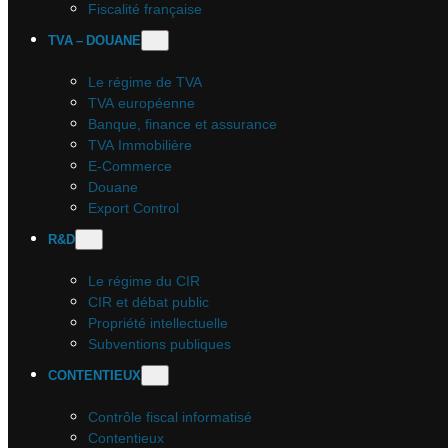
Fiscalité française
TVA – DOUANE
Le régime de TVA
TVA européenne
Banque, finance et assurance
TVA Immobilière
E-Commerce
Douane
Export Control
R&D
Le régime du CIR
CIR et débat public
Propriété intellectuelle
Subventions publiques
CONTENTIEUX
Contrôle fiscal informatisé
Contentieux