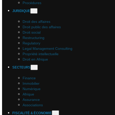
Procédures
JURIDIQUE
Droit des affaires
Droit public des affaires
Droit social
Restructuring
Regulatory
Legal Management Consulting
Propriété intellectuelle
Droit en Afrique
SECTEURS
Finance
Immobilier
Numérique
Afrique
Assurance
Associations
FISCALITÉ & ÉCONOMIE