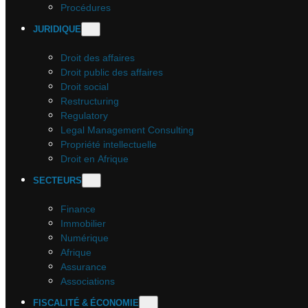
Procédures
JURIDIQUE
Droit des affaires
Droit public des affaires
Droit social
Restructuring
Regulatory
Legal Management Consulting
Propriété intellectuelle
Droit en Afrique
SECTEURS
Finance
Immobilier
Numérique
Afrique
Assurance
Associations
FISCALITÉ & ÉCONOMIE