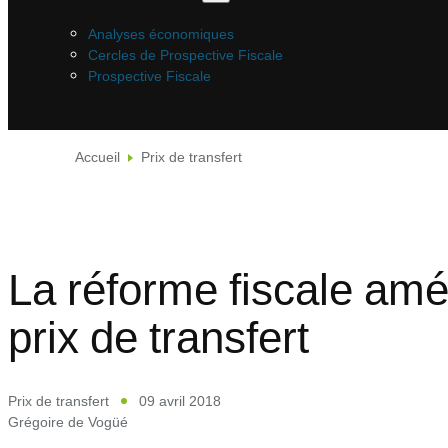
Analyses économiques
Cercles de Prospective Fiscale
Prospective Fiscale
Accueil
Prix de transfert
La réforme fiscale amér
prix de transfert
Prix de transfert
09 avril 2018
Grégoire de Vogüé