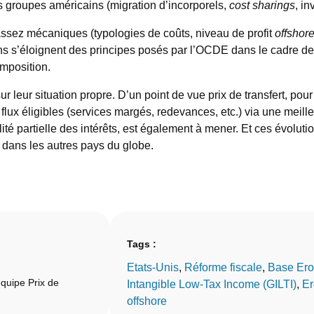
s groupes américains (migration d’incorporels,
cost sharings
, in
ssez mécaniques (typologies de coûts, niveau de profit
offshor
s s’éloignent des principes posés par l’OCDE dans le cadre des
mposition.
ur leur situation propre. D’un point de vue prix de transfert, pou
flux éligibles (services margés, redevances, etc.) via une meille
lité partielle des intérêts, est également à mener. Et ces évoluti
e dans les autres pays du globe.
Tags :
Etats-Unis
, 
Réforme fiscale
, 
Base Ero
quipe Prix de
Intangible Low-Tax Income (GILTI)
, 
Er
offshore