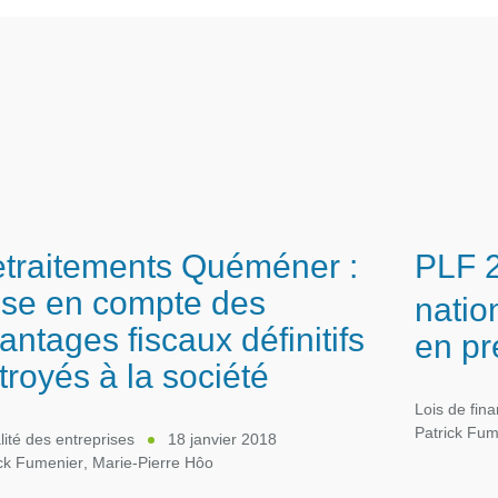
traitements Quéméner :
PLF 2
ise en compte des
natio
antages fiscaux définitifs
en pr
troyés à la société
Lois de fin
Patrick Fum
lité des entreprises
18 janvier 2018
ick Fumenier
,
Marie-Pierre Hôo