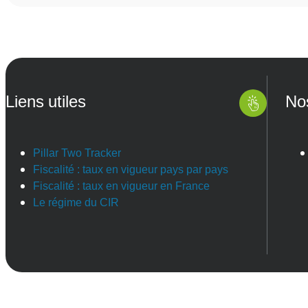
Liens utiles
No
Pillar Two Tracker
Fiscalité : taux en vigueur pays par pays
Fiscalité : taux en vigueur en France
Le régime du CIR