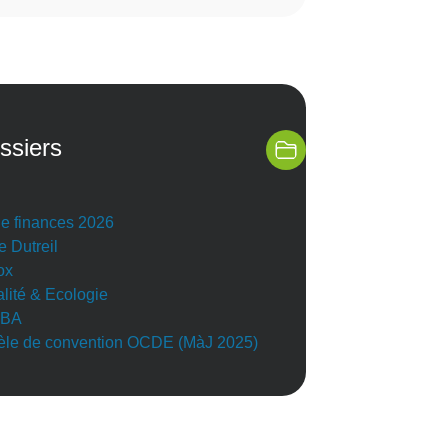
ssiers
de finances 2026
e Dutreil
ox
alité & Ecologie
BA
le de convention OCDE (MàJ 2025)