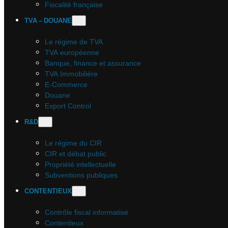
Fiscalité française
TVA – DOUANE
Le régime de TVA
TVA européenne
Banque, finance et assurance
TVA Immobilière
E-Commerce
Douane
Export Control
R&D
Le régime du CIR
CIR et débat public
Propriété intellectuelle
Subventions publiques
CONTENTIEUX
Contrôle fiscal informatisé
Contentieux