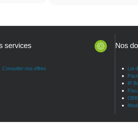
s services
Nos do
Consulter nos offres
Loi 
Pact
IP B
Fisc
OBB
Modè