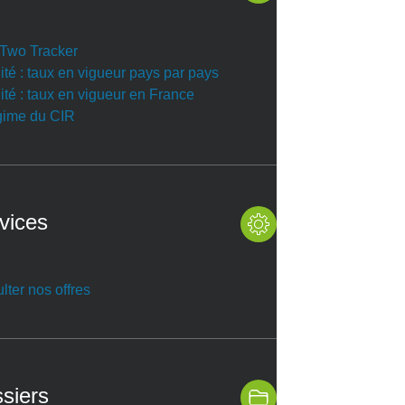
r Two Tracker
ité : taux en vigueur pays par pays
ité : taux en vigueur en France
gime du CIR
vices
lter nos offres
siers