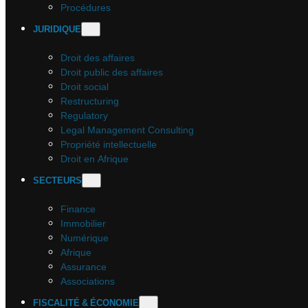
Procédures
JURIDIQUE
Droit des affaires
Droit public des affaires
Droit social
Restructuring
Regulatory
Legal Management Consulting
Propriété intellectuelle
Droit en Afrique
SECTEURS
Finance
Immobilier
Numérique
Afrique
Assurance
Associations
FISCALITÉ & ÉCONOMIE