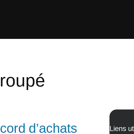
groupé
cord d’achats
Liens ut