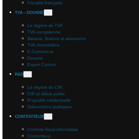
Fiscalité française
TVA – DOUANE
Le régime de TVA
TVA européenne
Banque, finance et assurance
TVA Immobilière
E-Commerce
Douane
Export Control
R&D
Le régime du CIR
CIR et débat public
Propriété intellectuelle
Subventions publiques
CONTENTIEUX
Contrôle fiscal informatisé
Contentieux