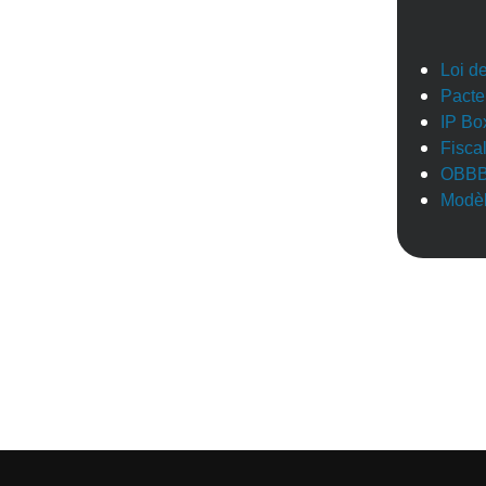
Loi d
Pacte
IP Bo
Fisca
OBB
Modèl