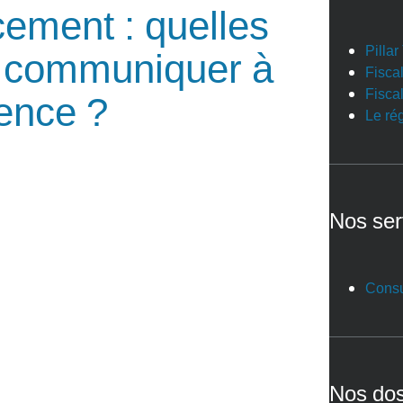
ement : quelles
Pilla
 à communiquer à
Fiscal
Fiscal
rence ?
Le ré
Nos ser
Consu
Nos dos