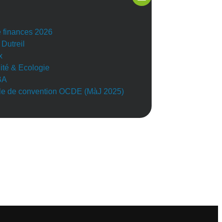
e finances 2026
 Dutreil
x
lité & Ecologie
BA
e de convention OCDE (MàJ 2025)