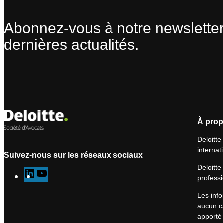
Abonnez-vous à notre newsletter
dernières actualités.
À prop
Deloitte
internat
Suivez-nous sur les réseaux sociaux
Deloitte
L
Y
professi
i
o
Les info
n
u
aucun ca
k
T
apporté 
e
u