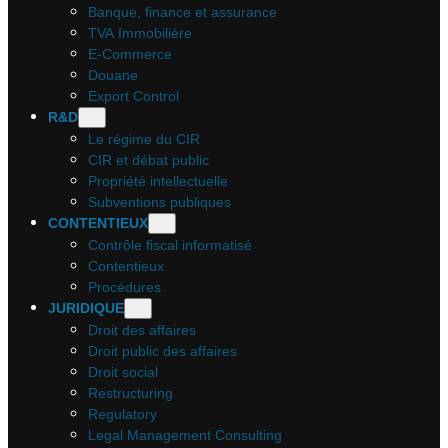
Banque, finance et assurance
TVA Immobilière
E-Commerce
Douane
Export Control
R&D
Le régime du CIR
CIR et débat public
Propriété intellectuelle
Subventions publiques
CONTENTIEUX
Contrôle fiscal informatisé
Contentieux
Procédures
JURIDIQUE
Droit des affaires
Droit public des affaires
Droit social
Restructuring
Regulatory
Legal Management Consulting