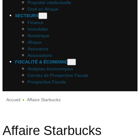
Propriété intellectuelle
Droit en Afrique
SECTEURS
Finance
Immobilier
Numérique
Afrique
Assurance
Associations
FISCALITÉ & ÉCONOMIE
Analyses économiques
Cercles de Prospective Fiscale
Prospective Fiscale
Accueil
Affaire Starbucks
Affaire Starbucks