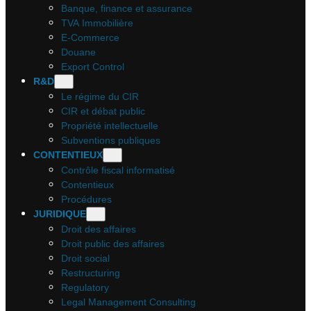
Banque, finance et assurance
TVA Immobilière
E-Commerce
Douane
Export Control
R&D
Le régime du CIR
CIR et débat public
Propriété intellectuelle
Subventions publiques
CONTENTIEUX
Contrôle fiscal informatisé
Contentieux
Procédures
JURIDIQUE
Droit des affaires
Droit public des affaires
Droit social
Restructuring
Regulatory
Legal Management Consulting