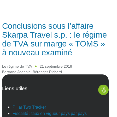
Conclusions sous l’affaire
Skarpa Travel s.p. : le régime
de TVA sur marge « TOMS »
à nouveau examiné
Le régime de TVA
21 septembre 2018
Bertrand Jeannin
,
Bérenger Richard
Liens utiles
Pillar Two Tracker
Fiscalité : taux en vigueur pays par pays