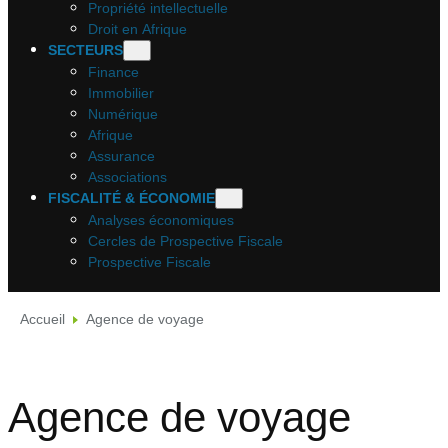
Propriété intellectuelle
Droit en Afrique
SECTEURS
Finance
Immobilier
Numérique
Afrique
Assurance
Associations
FISCALITÉ & ÉCONOMIE
Analyses économiques
Cercles de Prospective Fiscale
Prospective Fiscale
Accueil
Agence de voyage
Agence de voyage