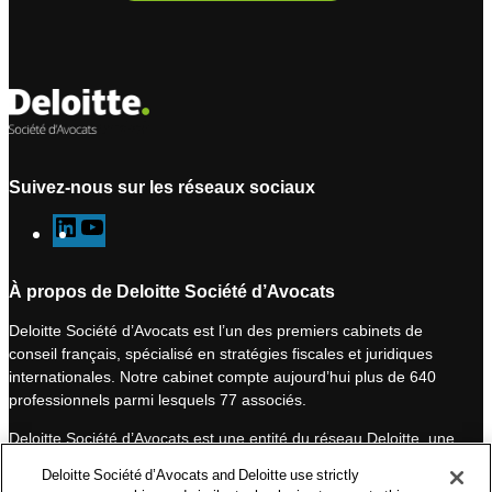
Suivez-nous sur les réseaux sociaux
L
Y
i
o
n
u
À propos de Deloitte Société d’Avocats
k
T
Deloitte Société d’Avocats est l’un des premiers cabinets de
e
u
conseil français, spécialisé en stratégies fiscales et juridiques
d
b
internationales. Notre cabinet compte aujourd’hui plus de 640
I
e
professionnels parmi lesquels 77 associés.
n
Deloitte Société d’Avocats est une entité du réseau Deloitte, une
des premières organisations mondiales de services
Deloitte Société d’Avocats and Deloitte use strictly
professionnels et à ce titre, travaille avec les 50 000 fiscalistes