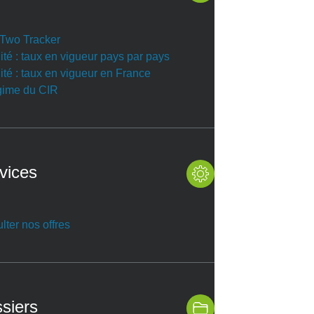
r Two Tracker
ité : taux en vigueur pays par pays
ité : taux en vigueur en France
gime du CIR
vices
lter nos offres
siers