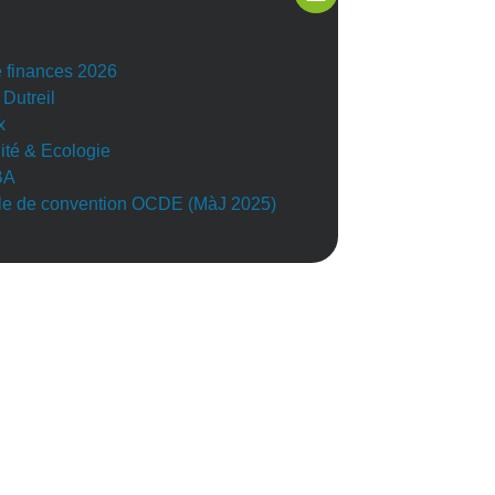
e finances 2026
 Dutreil
x
lité & Ecologie
BA
e de convention OCDE (MàJ 2025)