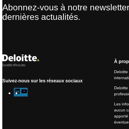
Abonnez-vous à notre newsletter
dernières actualités.
À prop
Deloitte
internat
Suivez-nous sur les réseaux sociaux
Deloitte
L
Y
professi
i
o
Les info
n
u
aucun ca
k
T
apporté 
e
u
éventuel
d
b