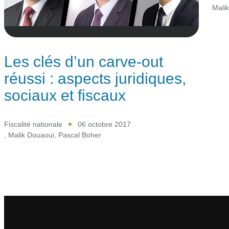
Mali
Les clés d’un carve-out
réussi : aspects juridiques,
sociaux et fiscaux
Fiscalité nationale
06 octobre 2017
,
Malik Douaoui
,
Pascal Boher