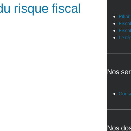
du risque fiscal
Pilla
Fiscal
Fiscal
Le ré
Nos ser
Consu
Nos dos