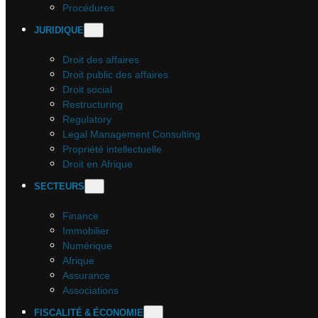
Procédures
JURIDIQUE
Droit des affaires
Droit public des affaires
Droit social
Restructuring
Regulatory
Legal Management Consulting
Propriété intellectuelle
Droit en Afrique
SECTEURS
Finance
Immobilier
Numérique
Afrique
Assurance
Associations
FISCALITÉ & ÉCONOMIE