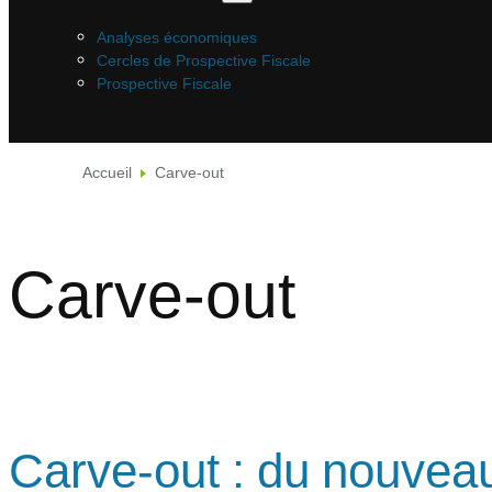
Analyses économiques
Cercles de Prospective Fiscale
Prospective Fiscale
Accueil
Carve-out
Carve-out
Carve-out : du nouvea