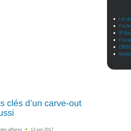
Loi d
Pacte
IP Bo
Fisca
OBB
Modèl
s clés d’un carve-out
ussi
 des affaires
13 juin 2017