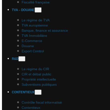
Fiscalité française
TVA – DOUANE
Le régime de TVA
TVA européenne
Banque, finance et assurance
TVA Immobilière
E-Commerce
Douane
Export Control
R&D
Le régime du CIR
CIR et débat public
Propriété intellectuelle
Subventions publiques
CONTENTIEUX
Contrôle fiscal informatisé
Contentieux