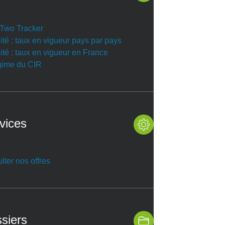
r Two Tracker
ité : taux en vigueur pays par pays
ité : taux en vigueur en France
gime du CIR
vices
lter nos offres
siers