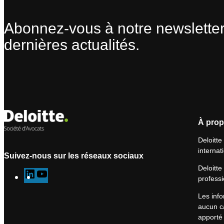
Abonnez-vous à notre newsletter
dernières actualités.
À prop
Deloitte
internat
Suivez-nous sur les réseaux sociaux
Deloitte
L
Y
professi
i
o
Les info
n
u
aucun ca
k
T
apporté 
e
u