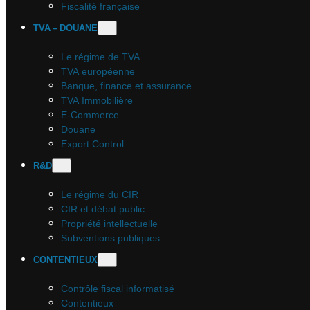
Fiscalité française
TVA – DOUANE
Le régime de TVA
TVA européenne
Banque, finance et assurance
TVA Immobilière
E-Commerce
Douane
Export Control
R&D
Le régime du CIR
CIR et débat public
Propriété intellectuelle
Subventions publiques
CONTENTIEUX
Contrôle fiscal informatisé
Contentieux