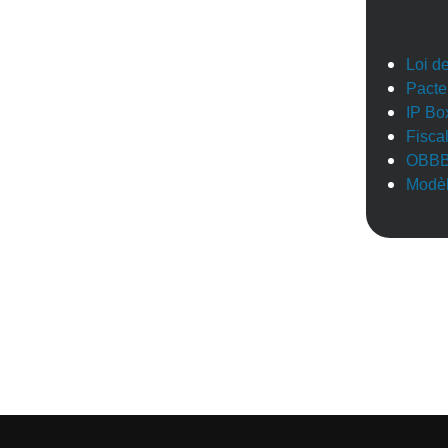
Loi d
Pacte
IP Bo
Fisca
OBB
Modèl