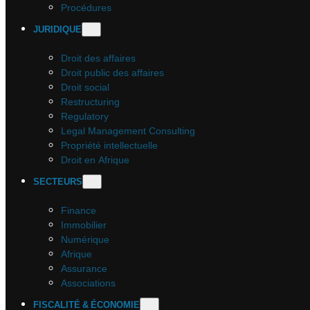
Procédures
JURIDIQUE
Droit des affaires
Droit public des affaires
Droit social
Restructuring
Regulatory
Legal Management Consulting
Propriété intellectuelle
Droit en Afrique
SECTEURS
Finance
Immobilier
Numérique
Afrique
Assurance
Associations
FISCALITÉ & ÉCONOMIE