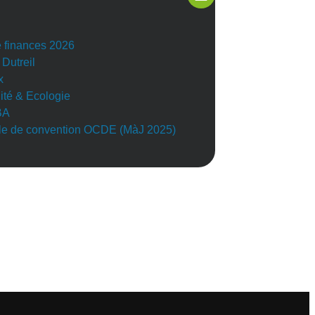
e finances 2026
 Dutreil
x
lité & Ecologie
BA
e de convention OCDE (MàJ 2025)