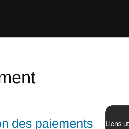
ement
ion des paiements
Liens ut