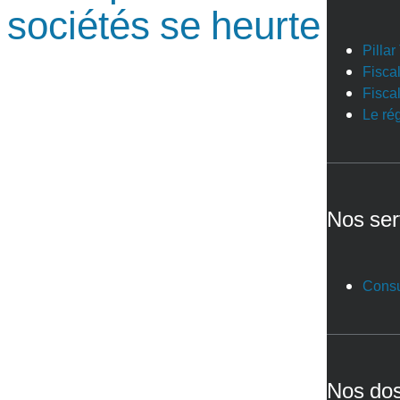
 sociétés se heurte
Pilla
Fiscal
Fiscal
Le ré
Nos ser
Consu
Nos dos