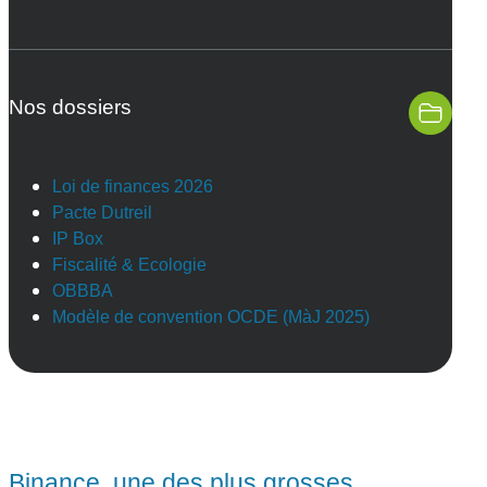
Nos dossiers
Loi de finances 2026
Pacte Dutreil
IP Box
Fiscalité & Ecologie
OBBBA
Modèle de convention OCDE (MàJ 2025)
Binance, une des plus grosses