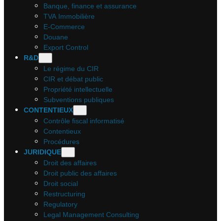
Banque, finance et assurance
TVA Immobilière
E-Commerce
Douane
Export Control
R&D
Le régime du CIR
CIR et débat public
Propriété intellectuelle
Subventions publiques
CONTENTIEUX
Contrôle fiscal informatisé
Contentieux
Procédures
JURIDIQUE
Droit des affaires
Droit public des affaires
Droit social
Restructuring
Regulatory
Legal Management Consulting