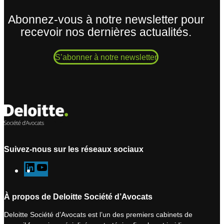
Abonnez-vous à notre newsletter pour
recevoir nos dernières actualités.
S’abonner à notre newsletter
Suivez-nous sur les réseaux sociaux
L
Y
i
o
n
u
À propos de Deloitte Société d’Avocats
k
T
Deloitte Société d’Avocats est l’un des premiers cabinets de
e
u