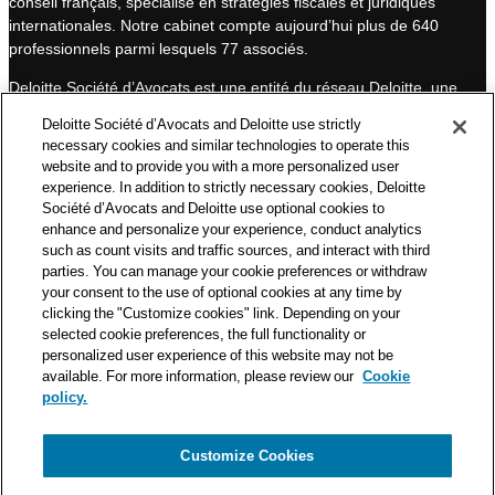
conseil français, spécialisé en stratégies fiscales et juridiques
d
b
internationales. Notre cabinet compte aujourd’hui plus de 640
I
e
professionnels parmi lesquels 77 associés.
n
Deloitte Société d’Avocats est une entité du réseau Deloitte, une
des premières organisations mondiales de services
Deloitte Société d’Avocats and Deloitte use strictly
professionnels et à ce titre, travaille avec les 50 000 fiscalistes
necessary cookies and similar technologies to operate this
et juristes de Deloitte situés dans 150 pays.
website and to provide you with a more personalized user
experience. In addition to strictly necessary cookies, Deloitte
Les informations contenues sur ce blog ont pour objectif
Société d’Avocats and Deloitte use optional cookies to
d’informer ses lecteurs de manière générale. Elles ne peuvent
enhance and personalize your experience, conduct analytics
en aucun cas se substituer à un conseil délivré par un
such as count visits and traffic sources, and interact with third
professionnel en fonction d’une situation donnée. Un soin
parties. You can manage your cookie preferences or withdraw
particulier est apporté à la rédaction de nos articles, néanmoins
your consent to the use of optional cookies at any time by
Deloitte Société d’Avocats décline toute responsabilité relative
clicking the "Customize cookies" link. Depending on your
selected cookie preferences, the full functionality or
aux éventuelles erreurs et omissions qu’ils pourraient contenir.​
personalized user experience of this website may not be
available. For more information, please review our
Cookie
policy.
Customize Cookies
Politique de confidentialité
Mentions légales