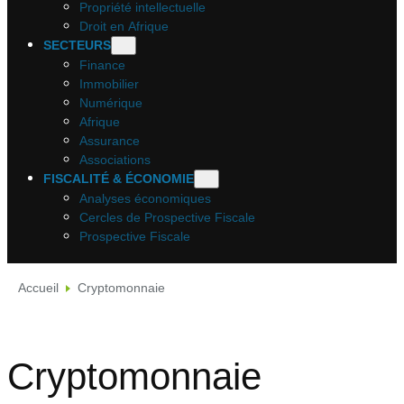
Propriété intellectuelle
Droit en Afrique
SECTEURS
Finance
Immobilier
Numérique
Afrique
Assurance
Associations
FISCALITÉ & ÉCONOMIE
Analyses économiques
Cercles de Prospective Fiscale
Prospective Fiscale
Accueil
Cryptomonnaie
Cryptomonnaie