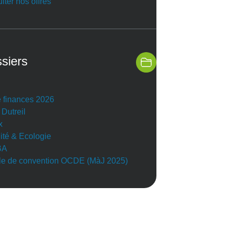
lter nos offres
siers
e finances 2026
 Dutreil
x
lité & Ecologie
BA
e de convention OCDE (MàJ 2025)