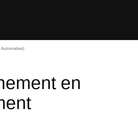
 Automatisé)
nement en
ment