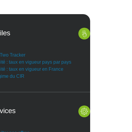
iles
r Two Tracker
ité : taux en vigueur pays par pays
ité : taux en vigueur en France
gime du CIR
vices