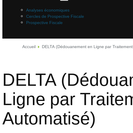
Analyses économiques
Cercles de Prospective Fiscale
Prospective Fiscale
Accueil
DELTA (Dédouanement en Ligne par Traitement
DELTA (Dédoua
Ligne par Traite
Automatisé)