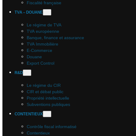
Fiscalité française
TVA – DOUANE
Le régime de TVA
TVA européenne
Banque, finance et assurance
TVA Immobilière
E-Commerce
Douane
Export Control
R&D
Le régime du CIR
CIR et débat public
Propriété intellectuelle
Subventions publiques
CONTENTIEUX
Contrôle fiscal informatisé
Contentieux