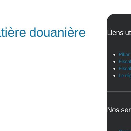
ière douanière
Liens ut
Pilla
Fiscal
Fiscal
Le ré
Nos ser