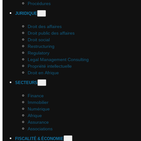
Procédures
JURIDIQUE
Droit des affaires
Droit public des affaires
Droit social
Restructuring
Regulatory
Legal Management Consulting
Propriété intellectuelle
Droit en Afrique
SECTEURS
Finance
Immobilier
Numérique
Afrique
Assurance
Associations
FISCALITÉ & ÉCONOMIE