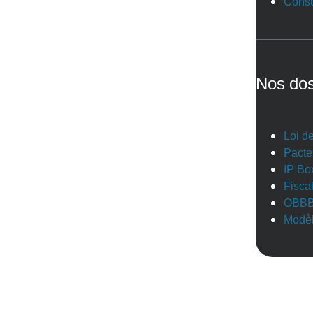
Consu
Nos dos
Loi d
Pacte
IP Bo
Fisca
OBB
Modèl