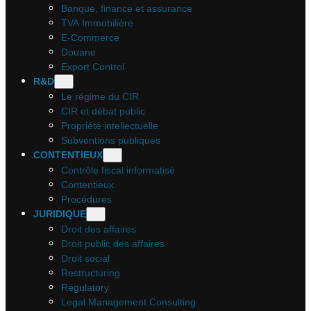
Banque, finance et assurance
TVA Immobilière
E-Commerce
Douane
Export Control
R&D
Le régime du CIR
CIR et débat public
Propriété intellectuelle
Subventions publiques
CONTENTIEUX
Contrôle fiscal informatisé
Contentieux
Procédures
JURIDIQUE
Droit des affaires
Droit public des affaires
Droit social
Restructuring
Regulatory
Legal Management Consulting