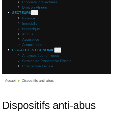
Propriété intellectuelle
Droit en Afrique
SECTEURS
Finance
Immobilier
Numérique
Afrique
Assurance
Associations
FISCALITÉ & ÉCONOMIE
Analyses économiques
Cercles de Prospective Fiscale
Prospective Fiscale
Accueil
Dispositifs anti-abus
Dispositifs anti-abus