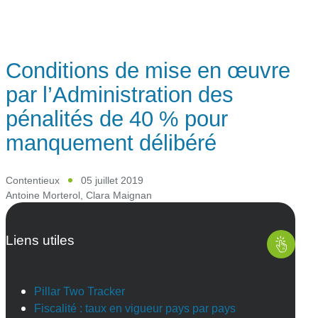
Conditions de mise en œuvre
par l’Administration des
pénalités de 40 % pour
manquement délibéré
Contentieux
05 juillet 2019
Antoine Morterol
,
Clara Maignan
Liens utiles
Pillar Two Tracker
Fiscalité : taux en vigueur pays par pays