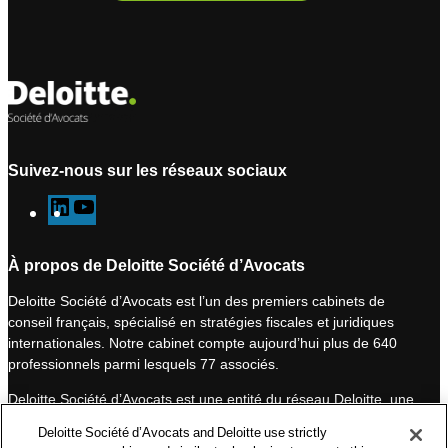
Suivez-nous sur les réseaux sociaux
L
Y
i
o
n
u
À propos de Deloitte Société d’Avocats
k
T
Deloitte Société d’Avocats est l’un des premiers cabinets de
e
u
conseil français, spécialisé en stratégies fiscales et juridiques
d
b
internationales. Notre cabinet compte aujourd’hui plus de 640
I
e
professionnels parmi lesquels 77 associés.
n
Deloitte Société d’Avocats est une entité du réseau Deloitte, une
des premières organisations mondiales de services
Deloitte Société d’Avocats and Deloitte use strictly
professionnels et à ce titre, travaille avec les 50 000 fiscalistes