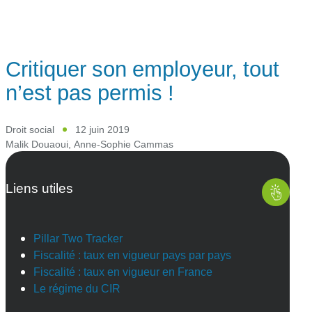
Critiquer son employeur, tout
n’est pas permis !
Droit social
12 juin 2019
Malik Douaoui
,
Anne-Sophie Cammas
Liens utiles
Pillar Two Tracker
Fiscalité : taux en vigueur pays par pays
Fiscalité : taux en vigueur en France
Le régime du CIR