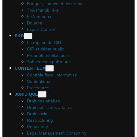
Banque, finance et assurance
TVA Immobilière
E-Commerce
Douane
Export Control
R&D
Le régime du CIR
CIR et débat public
Propriété intellectuelle
Subventions publiques
CONTENTIEUX
Contrôle fiscal informatisé
Contentieux
Procédures
JURIDIQUE
Droit des affaires
Droit public des affaires
Droit social
Restructuring
Regulatory
Legal Management Consulting