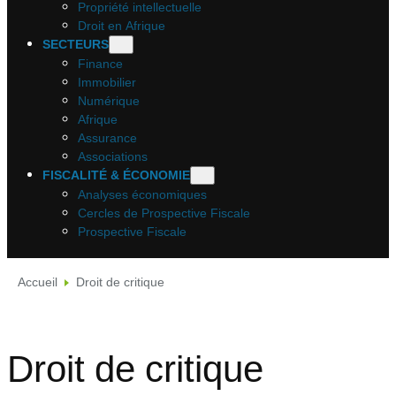
Propriété intellectuelle
Droit en Afrique
SECTEURS
Finance
Immobilier
Numérique
Afrique
Assurance
Associations
FISCALITÉ & ÉCONOMIE
Analyses économiques
Cercles de Prospective Fiscale
Prospective Fiscale
Accueil
Droit de critique
Droit de critique