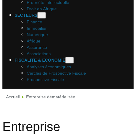
Propriété intellectuelle
Droit en Afrique
SECTEURS
Finance
Immobilier
Numérique
Afrique
Assurance
Associations
FISCALITÉ & ÉCONOMIE
Analyses économiques
Cercles de Prospective Fiscale
Prospective Fiscale
Accueil
Entreprise dématérialisée
Entreprise