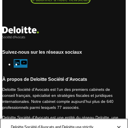
Suivez-nous sur les réseaux sociaux
L
Y
i
o
n
u
À propos de Deloitte Société d’Avocats
k
T
Deloitte Société d’Avocats est l’un des premiers cabinets de
e
u
conseil français, spécialisé en stratégies fiscales et juridiques
d
b
internationales. Notre cabinet compte aujourd’hui plus de 640
I
e
professionnels parmi lesquels 77 associés.
n
Deloitte Société d’Avocats est une entité du réseau Deloitte, une
des premières organisations mondiales de services
Deloitte Société d’Avocats and Deloitte use strictly