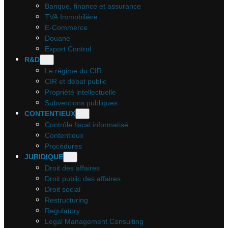
Banque, finance et assurance
TVA Immobilière
E-Commerce
Douane
Export Control
R&D
Le régime du CIR
CIR et débat public
Propriété intellectuelle
Subventions publiques
CONTENTIEUX
Contrôle fiscal informatisé
Contentieux
Procédures
JURIDIQUE
Droit des affaires
Droit public des affaires
Droit social
Restructuring
Regulatory
Legal Management Consulting