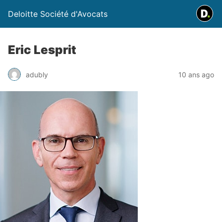
Deloitte Société d'Avocats
Eric Lesprit
adubly
10 ans ago