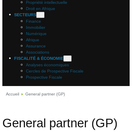
Propriété intellectuelle
Droit en Afrique
SECTEURS
Finance
Immobilier
Numérique
Afrique
Assurance
Associations
FISCALITÉ & ÉCONOMIE
Analyses économiques
Cercles de Prospective Fiscale
Prospective Fiscale
Accueil
General partner (GP)
General partner (GP)