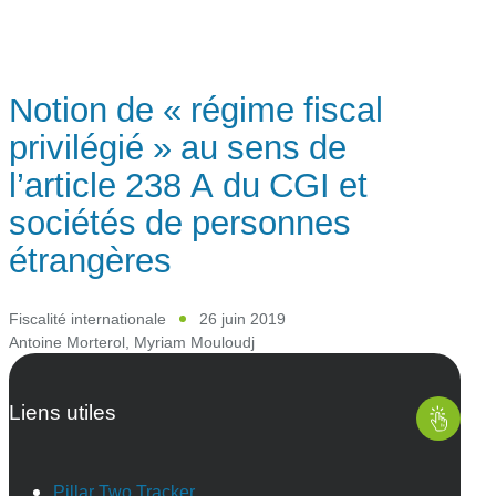
Notion de « régime fiscal
privilégié » au sens de
l’article 238 A du CGI et
sociétés de personnes
étrangères
Fiscalité internationale
26 juin 2019
Antoine Morterol
,
Myriam Mouloudj
Liens utiles
Pillar Two Tracker