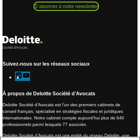
S’abonner à notre newsletter
Suivez-nous sur les réseaux sociaux
L
Y
i
o
n
u
À propos de Deloitte Société d’Avocats
k
T
Deloitte Société d’Avocats est l’un des premiers cabinets de
e
u
conseil français, spécialisé en stratégies fiscales et juridiques
d
b
internationales. Notre cabinet compte aujourd’hui plus de 640
I
e
professionnels parmi lesquels 77 associés.
n
Deloitte Société d’Avocats est une entité du réseau Deloitte, une