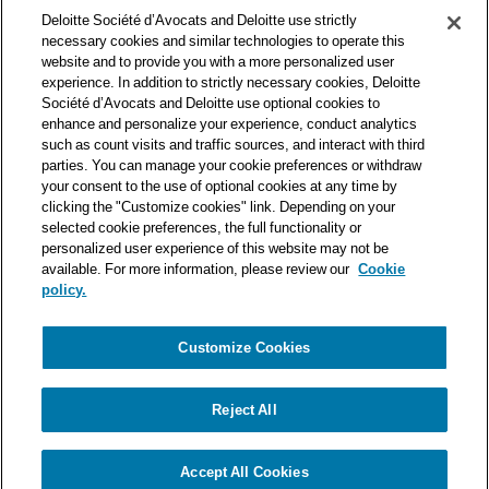
des premières organisations mondiales de services
Deloitte Société d’Avocats and Deloitte use strictly
professionnels et à ce titre, travaille avec les 50 000 fiscalistes
necessary cookies and similar technologies to operate this
et juristes de Deloitte situés dans 150 pays.
website and to provide you with a more personalized user
experience. In addition to strictly necessary cookies, Deloitte
Les informations contenues sur ce blog ont pour objectif
Société d’Avocats and Deloitte use optional cookies to
d’informer ses lecteurs de manière générale. Elles ne peuvent
enhance and personalize your experience, conduct analytics
en aucun cas se substituer à un conseil délivré par un
such as count visits and traffic sources, and interact with third
professionnel en fonction d’une situation donnée. Un soin
parties. You can manage your cookie preferences or withdraw
particulier est apporté à la rédaction de nos articles, néanmoins
your consent to the use of optional cookies at any time by
Deloitte Société d’Avocats décline toute responsabilité relative
clicking the "Customize cookies" link. Depending on your
selected cookie preferences, the full functionality or
aux éventuelles erreurs et omissions qu’ils pourraient contenir.​
personalized user experience of this website may not be
available. For more information, please review our
Cookie
policy.
Customize Cookies
Politique de confidentialité
Mentions légales
Politique de cookies
Reject All
© Deloitte Société d’Avocats. Une entité du réseau Deloitte.
Accept All Cookies