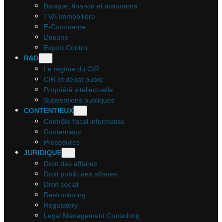
Banque, finance et assurance
TVA Immobilière
E-Commerce
Douane
Export Control
R&D
Le régime du CIR
CIR et débat public
Propriété intellectuelle
Subventions publiques
CONTENTIEUX
Contrôle fiscal informatisé
Contentieux
Procédures
JURIDIQUE
Droit des affaires
Droit public des affaires
Droit social
Restructuring
Regulatory
Legal Management Consulting