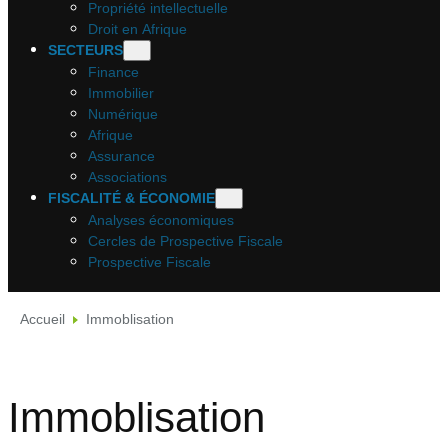
Propriété intellectuelle
Droit en Afrique
SECTEURS
Finance
Immobilier
Numérique
Afrique
Assurance
Associations
FISCALITÉ & ÉCONOMIE
Analyses économiques
Cercles de Prospective Fiscale
Prospective Fiscale
Accueil
Immoblisation
Immoblisation