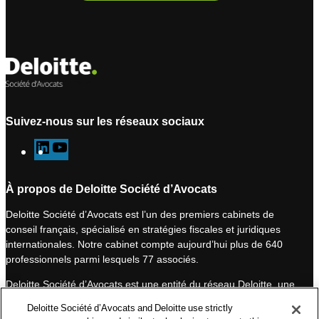
Suivez-nous sur les réseaux sociaux
L
Y
i
o
n
u
À propos de Deloitte Société d’Avocats
k
T
Deloitte Société d’Avocats est l’un des premiers cabinets de
e
u
conseil français, spécialisé en stratégies fiscales et juridiques
d
b
internationales. Notre cabinet compte aujourd’hui plus de 640
I
e
professionnels parmi lesquels 77 associés.
n
Deloitte Société d’Avocats est une entité du réseau Deloitte, une
des premières organisations mondiales de services
Deloitte Société d’Avocats and Deloitte use strictly
professionnels et à ce titre, travaille avec les 50 000 fiscalistes