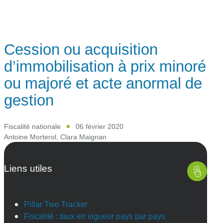
Cession ou acquisition
d’immobilisation à prix minoré
ou majoré et acte anormal de
gestion
Fiscalité nationale
06 février 2020
Antoine Morterol
,
Clara Maignan
Liens utiles
Pillar Two Tracker
Fiscalité : taux en vigueur pays par pays