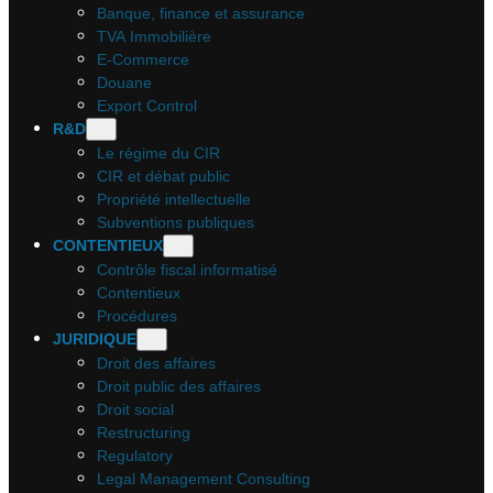
Banque, finance et assurance
TVA Immobilière
E-Commerce
Douane
Export Control
R&D
Le régime du CIR
CIR et débat public
Propriété intellectuelle
Subventions publiques
CONTENTIEUX
Contrôle fiscal informatisé
Contentieux
Procédures
JURIDIQUE
Droit des affaires
Droit public des affaires
Droit social
Restructuring
Regulatory
Legal Management Consulting