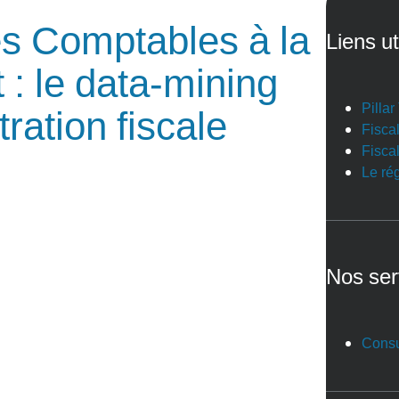
es Comptables à la
Liens ut
: le data-mining
Pilla
ration fiscale
Fiscal
Fiscal
Le ré
Nos ser
Consu