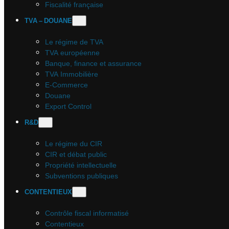
Fiscalité française
TVA – DOUANE
Le régime de TVA
TVA européenne
Banque, finance et assurance
TVA Immobilière
E-Commerce
Douane
Export Control
R&D
Le régime du CIR
CIR et débat public
Propriété intellectuelle
Subventions publiques
CONTENTIEUX
Contrôle fiscal informatisé
Contentieux