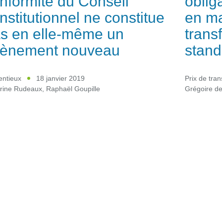
nformité du Conseil
oblig
nstitutionnel ne constitue
en ma
s en elle-même un
trans
ènement nouveau
stan
entieux
18 janvier 2019
Prix de tran
rine Rudeaux
,
Raphaël Goupille
Grégoire d