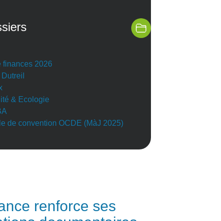
siers
e finances 2026
 Dutreil
x
lité & Ecologie
BA
e de convention OCDE (MàJ 2025)
ance renforce ses