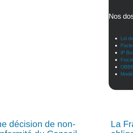
Nos dos
Loi d
Pacte
IP Bo
Fisca
OBB
Modèl
e décision de non-
La Fr