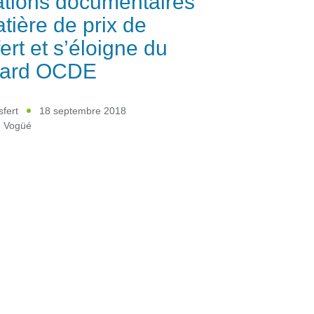
ations documentaires
tière de prix de
fert et s’éloigne du
dard OCDE
sfert
18 septembre 2018
e Vogüé