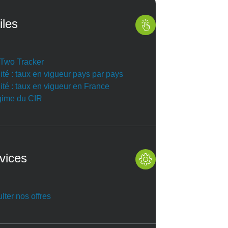
iles
r Two Tracker
ité : taux en vigueur pays par pays
ité : taux en vigueur en France
gime du CIR
vices
lter nos offres