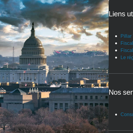
Liens ut
Pilla
Fiscal
Fiscal
Le ré
Nos ser
Consu