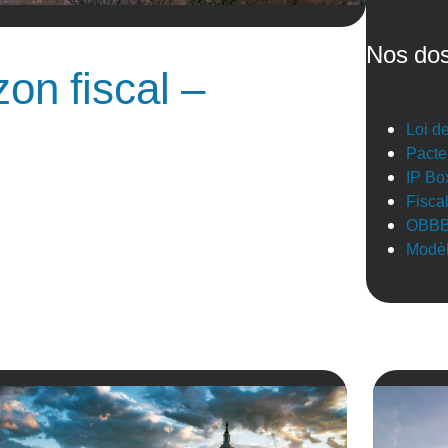
Nos dos
zon fiscal –
Loi d
Pacte
IP Bo
Fisca
OBB
Modèl