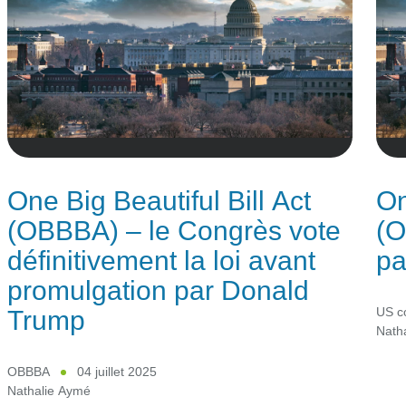
One Big Beautiful Bill Act
On
(OBBBA) – le Congrès vote
(O
définitivement la loi avant
pa
promulgation par Donald
Trump
US c
Nath
OBBBA
04 juillet 2025
Nathalie Aymé