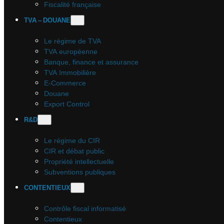
Fiscalité française
TVA – DOUANE
Le régime de TVA
TVA européenne
Banque, finance et assurance
TVA Immobilière
E-Commerce
Douane
Export Control
R&D
Le régime du CIR
CIR et débat public
Propriété intellectuelle
Subventions publiques
CONTENTIEUX
Contrôle fiscal informatisé
Contentieux