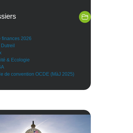
siers
e finances 2026
 Dutreil
x
lité & Ecologie
BA
e de convention OCDE (MàJ 2025)