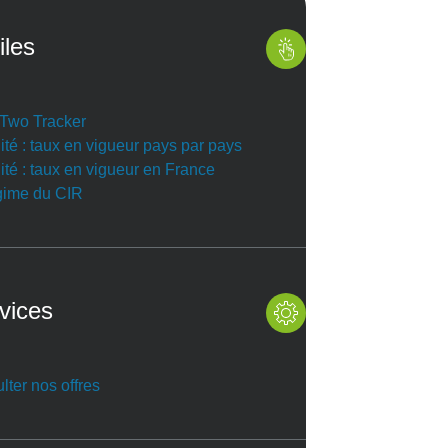
iles
r Two Tracker
ité : taux en vigueur pays par pays
ité : taux en vigueur en France
gime du CIR
vices
lter nos offres