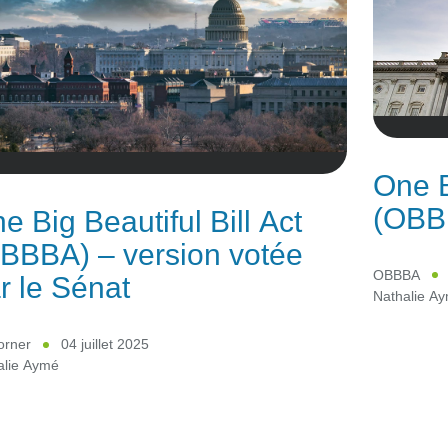
One B
(OBB
e Big Beautiful Bill Act
BBBA) – version votée
OBBBA
r le Sénat
Nathalie A
orner
04 juillet 2025
alie Aymé