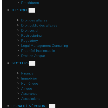
Procédures
JURIDIQUE
Droit des affaires
Droit public des affaires
Droit social
Restructuring
Regulatory
Legal Management Consulting
Propriété intellectuelle
Droit en Afrique
SECTEURS
Finance
Immobilier
Numérique
Afrique
Assurance
Associations
FISCALITÉ & ÉCONOMIE