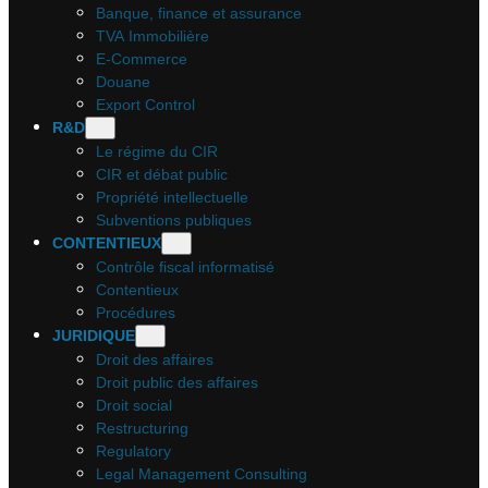
Banque, finance et assurance
TVA Immobilière
E-Commerce
Douane
Export Control
R&D
Le régime du CIR
CIR et débat public
Propriété intellectuelle
Subventions publiques
CONTENTIEUX
Contrôle fiscal informatisé
Contentieux
Procédures
JURIDIQUE
Droit des affaires
Droit public des affaires
Droit social
Restructuring
Regulatory
Legal Management Consulting