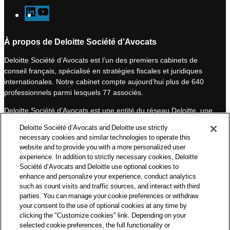
L
Y
i
o
n
u
À propos de Deloitte Société d’Avocats
k
T
Deloitte Société d’Avocats est l’un des premiers cabinets de
e
u
conseil français, spécialisé en stratégies fiscales et juridiques
d
b
internationales. Notre cabinet compte aujourd’hui plus de 640
I
e
professionnels parmi lesquels 77 associés.
n
Deloitte Société d’Avocats est une entité du réseau Deloitte, une
des premières organisations mondiales de services
Deloitte Société d’Avocats and Deloitte use strictly
professionnels et à ce titre, travaille avec les 50 000 fiscalistes
necessary cookies and similar technologies to operate this
et juristes de Deloitte situés dans 150 pays.
website and to provide you with a more personalized user
experience. In addition to strictly necessary cookies, Deloitte
Les informations contenues sur ce blog ont pour objectif
Société d’Avocats and Deloitte use optional cookies to
d’informer ses lecteurs de manière générale. Elles ne peuvent
enhance and personalize your experience, conduct analytics
en aucun cas se substituer à un conseil délivré par un
such as count visits and traffic sources, and interact with third
professionnel en fonction d’une situation donnée. Un soin
parties. You can manage your cookie preferences or withdraw
particulier est apporté à la rédaction de nos articles, néanmoins
your consent to the use of optional cookies at any time by
Deloitte Société d’Avocats décline toute responsabilité relative
clicking the "Customize cookies" link. Depending on your
selected cookie preferences, the full functionality or
aux éventuelles erreurs et omissions qu’ils pourraient contenir.​