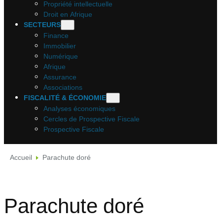
Propriété intellectuelle
Droit en Afrique
SECTEURS
Finance
Immobilier
Numérique
Afrique
Assurance
Associations
FISCALITÉ & ÉCONOMIE
Analyses économiques
Cercles de Prospective Fiscale
Prospective Fiscale
Accueil
Parachute doré
Parachute doré