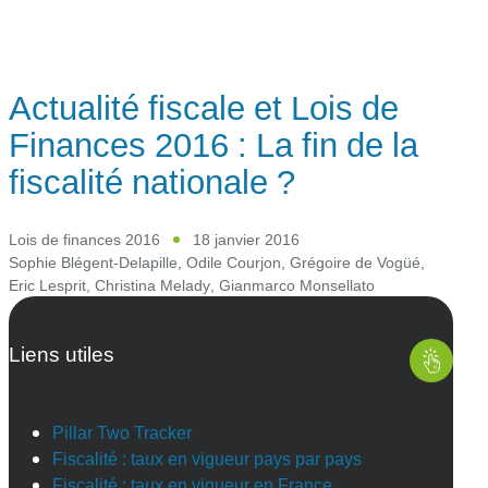
Actualité fiscale et Lois de
Finances 2016 : La fin de la
fiscalité nationale ?
Lois de finances 2016
18 janvier 2016
Sophie Blégent-Delapille
,
Odile Courjon
,
Grégoire de Vogüé
,
Eric Lesprit
,
Christina Melady
,
Gianmarco Monsellato
Liens utiles
Pillar Two Tracker
Fiscalité : taux en vigueur pays par pays
Fiscalité : taux en vigueur en France