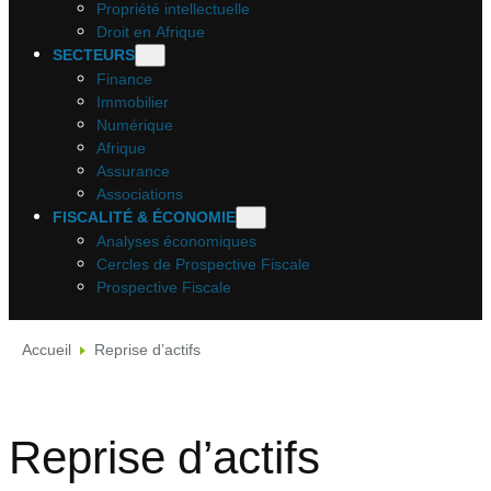
Propriété intellectuelle
Droit en Afrique
SECTEURS
Finance
Immobilier
Numérique
Afrique
Assurance
Associations
FISCALITÉ & ÉCONOMIE
Analyses économiques
Cercles de Prospective Fiscale
Prospective Fiscale
Accueil
Reprise d’actifs
Reprise d’actifs