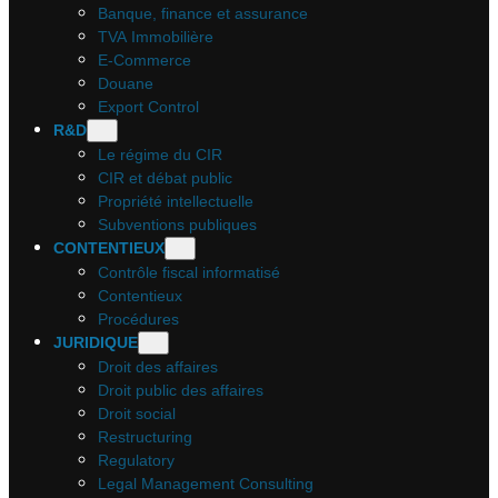
Banque, finance et assurance
TVA Immobilière
E-Commerce
Douane
Export Control
R&D
Le régime du CIR
CIR et débat public
Propriété intellectuelle
Subventions publiques
CONTENTIEUX
Contrôle fiscal informatisé
Contentieux
Procédures
JURIDIQUE
Droit des affaires
Droit public des affaires
Droit social
Restructuring
Regulatory
Legal Management Consulting