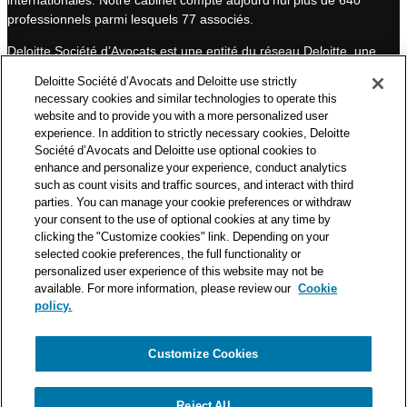
I
e
professionnels parmi lesquels 77 associés.
n
Deloitte Société d’Avocats est une entité du réseau Deloitte, une
des premières organisations mondiales de services
Deloitte Société d’Avocats and Deloitte use strictly
professionnels et à ce titre, travaille avec les 50 000 fiscalistes
necessary cookies and similar technologies to operate this
et juristes de Deloitte situés dans 150 pays.
website and to provide you with a more personalized user
experience. In addition to strictly necessary cookies, Deloitte
Les informations contenues sur ce blog ont pour objectif
Société d’Avocats and Deloitte use optional cookies to
d’informer ses lecteurs de manière générale. Elles ne peuvent
enhance and personalize your experience, conduct analytics
en aucun cas se substituer à un conseil délivré par un
such as count visits and traffic sources, and interact with third
professionnel en fonction d’une situation donnée. Un soin
parties. You can manage your cookie preferences or withdraw
particulier est apporté à la rédaction de nos articles, néanmoins
your consent to the use of optional cookies at any time by
Deloitte Société d’Avocats décline toute responsabilité relative
clicking the "Customize cookies" link. Depending on your
selected cookie preferences, the full functionality or
aux éventuelles erreurs et omissions qu’ils pourraient contenir.​
personalized user experience of this website may not be
available. For more information, please review our
Cookie
policy.
Customize Cookies
Politique de confidentialité
Mentions légales
Politique de cookies
Reject All