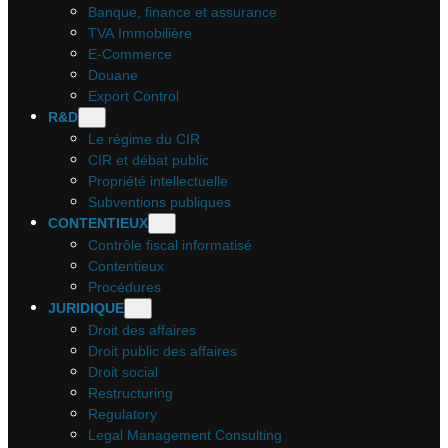
Banque, finance et assurance
TVA Immobilière
E-Commerce
Douane
Export Control
R&D
Le régime du CIR
CIR et débat public
Propriété intellectuelle
Subventions publiques
CONTENTIEUX
Contrôle fiscal informatisé
Contentieux
Procédures
JURIDIQUE
Droit des affaires
Droit public des affaires
Droit social
Restructuring
Regulatory
Legal Management Consulting