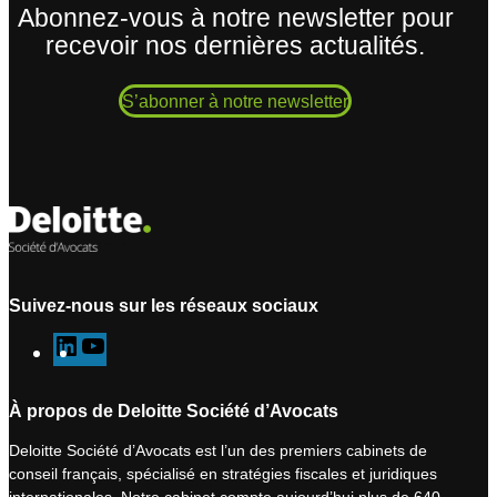
Abonnez-vous à notre newsletter pour
recevoir nos dernières actualités.
S’abonner à notre newsletter
Suivez-nous sur les réseaux sociaux
L
Y
i
o
n
u
À propos de Deloitte Société d’Avocats
k
T
Deloitte Société d’Avocats est l’un des premiers cabinets de
e
u
conseil français, spécialisé en stratégies fiscales et juridiques
d
b
internationales. Notre cabinet compte aujourd’hui plus de 640