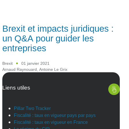
Brexit et impacts juridiques :
un Q&A pour guider les
entreprises
Brexit
01 janvier 2021
Arnaud Raynouard
,
Antoine Le Grix
Liens utiles
Pillar Two Tracker
Fiscalité : taux en vigueur pays par pays
Fiscalité : taux en vigueur en France