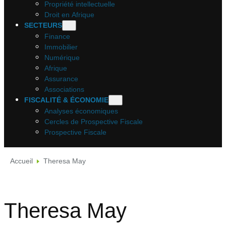
Propriété intellectuelle
Droit en Afrique
SECTEURS
Finance
Immobilier
Numérique
Afrique
Assurance
Associations
FISCALITÉ & ÉCONOMIE
Analyses économiques
Cercles de Prospective Fiscale
Prospective Fiscale
Accueil
Theresa May
Theresa May