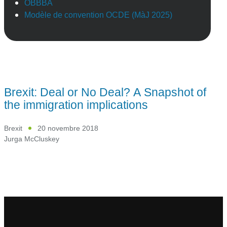
OBBBA
Modèle de convention OCDE (MàJ 2025)
Brexit: Deal or No Deal? A Snapshot of
the immigration implications
Brexit
20 novembre 2018
Jurga McCluskey