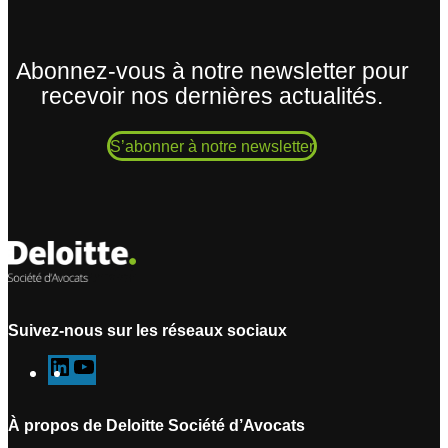
Abonnez-vous à notre newsletter pour
recevoir nos dernières actualités.
S’abonner à notre newsletter
Suivez-nous sur les réseaux sociaux
L
Y
i
o
n
u
À propos de Deloitte Société d’Avocats
k
T