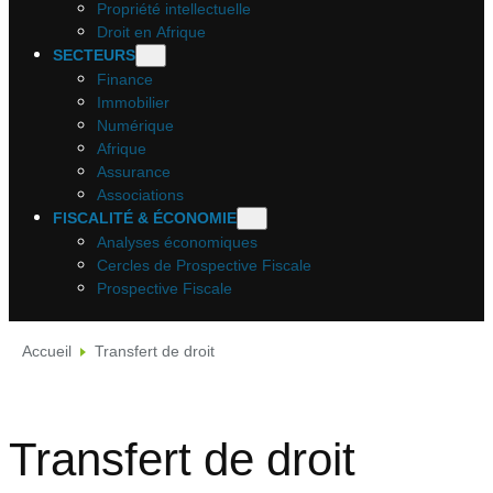
Propriété intellectuelle
Droit en Afrique
SECTEURS
Finance
Immobilier
Numérique
Afrique
Assurance
Associations
FISCALITÉ & ÉCONOMIE
Analyses économiques
Cercles de Prospective Fiscale
Prospective Fiscale
Accueil
Transfert de droit
Transfert de droit