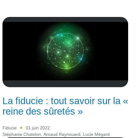
La fiducie : tout savoir sur la «
reine des sûretés »
Fiducie
01 juin 2022
Stéphanie Chatelon
,
Arnaud Raynouard
,
Lucie Mégard