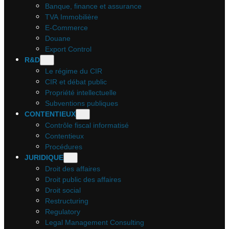
Banque, finance et assurance
TVA Immobilière
E-Commerce
Douane
Export Control
R&D
Le régime du CIR
CIR et débat public
Propriété intellectuelle
Subventions publiques
CONTENTIEUX
Contrôle fiscal informatisé
Contentieux
Procédures
JURIDIQUE
Droit des affaires
Droit public des affaires
Droit social
Restructuring
Regulatory
Legal Management Consulting