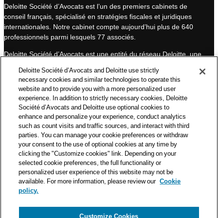
Deloitte Société d’Avocats est l’un des premiers cabinets de
e
u
conseil français, spécialisé en stratégies fiscales et juridiques
d
b
internationales. Notre cabinet compte aujourd’hui plus de 640
I
e
professionnels parmi lesquels 77 associés.
n
Deloitte Société d’Avocats est une entité du réseau Deloitte, une
des premières organisations mondiales de services
Deloitte Société d’Avocats and Deloitte use strictly
professionnels et à ce titre, travaille avec les 50 000 fiscalistes
necessary cookies and similar technologies to operate this
et juristes de Deloitte situés dans 150 pays.
website and to provide you with a more personalized user
experience. In addition to strictly necessary cookies, Deloitte
Les informations contenues sur ce blog ont pour objectif
Société d’Avocats and Deloitte use optional cookies to
d’informer ses lecteurs de manière générale. Elles ne peuvent
enhance and personalize your experience, conduct analytics
en aucun cas se substituer à un conseil délivré par un
such as count visits and traffic sources, and interact with third
professionnel en fonction d’une situation donnée. Un soin
parties. You can manage your cookie preferences or withdraw
particulier est apporté à la rédaction de nos articles, néanmoins
your consent to the use of optional cookies at any time by
Deloitte Société d’Avocats décline toute responsabilité relative
clicking the "Customize cookies" link. Depending on your
selected cookie preferences, the full functionality or
aux éventuelles erreurs et omissions qu’ils pourraient contenir.​
personalized user experience of this website may not be
available. For more information, please review our
Cookie
policy.
Customize Cookies
Politique de confidentialité