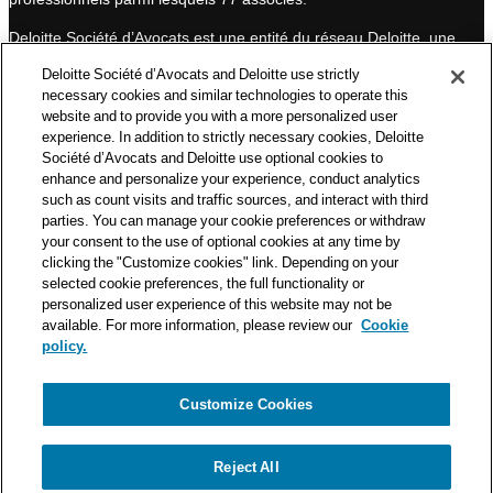
n
Deloitte Société d’Avocats est une entité du réseau Deloitte, une
des premières organisations mondiales de services
Deloitte Société d’Avocats and Deloitte use strictly
professionnels et à ce titre, travaille avec les 50 000 fiscalistes
necessary cookies and similar technologies to operate this
et juristes de Deloitte situés dans 150 pays.
website and to provide you with a more personalized user
experience. In addition to strictly necessary cookies, Deloitte
Les informations contenues sur ce blog ont pour objectif
Société d’Avocats and Deloitte use optional cookies to
d’informer ses lecteurs de manière générale. Elles ne peuvent
enhance and personalize your experience, conduct analytics
en aucun cas se substituer à un conseil délivré par un
such as count visits and traffic sources, and interact with third
professionnel en fonction d’une situation donnée. Un soin
parties. You can manage your cookie preferences or withdraw
particulier est apporté à la rédaction de nos articles, néanmoins
your consent to the use of optional cookies at any time by
Deloitte Société d’Avocats décline toute responsabilité relative
clicking the "Customize cookies" link. Depending on your
selected cookie preferences, the full functionality or
aux éventuelles erreurs et omissions qu’ils pourraient contenir.​
personalized user experience of this website may not be
available. For more information, please review our
Cookie
policy.
Customize Cookies
Politique de confidentialité
Mentions légales
Politique de cookies
Reject All