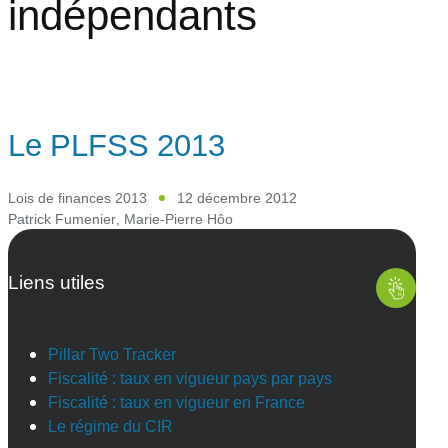
indépendants
Le PLFSS 2013
Lois de finances 2013
12 décembre 2012
Patrick Fumenier
,
Marie-Pierre Hôo
Liens utiles
Pillar Two Tracker
Fiscalité : taux en vigueur pays par pays
Fiscalité : taux en vigueur en France
Le régime du CIR