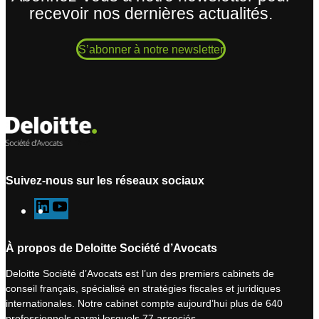
recevoir nos dernières actualités.
S’abonner à notre newsletter
Suivez-nous sur les réseaux sociaux
L
Y
i
o
n
u
À propos de Deloitte Société d’Avocats
k
T
Deloitte Société d’Avocats est l’un des premiers cabinets de
e
u
conseil français, spécialisé en stratégies fiscales et juridiques
d
b
internationales. Notre cabinet compte aujourd’hui plus de 640
I
e
professionnels parmi lesquels 77 associés.