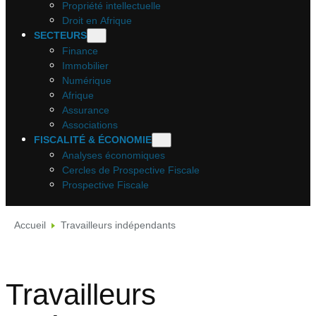
Propriété intellectuelle
Droit en Afrique
SECTEURS
Finance
Immobilier
Numérique
Afrique
Assurance
Associations
FISCALITÉ & ÉCONOMIE
Analyses économiques
Cercles de Prospective Fiscale
Prospective Fiscale
Accueil
Travailleurs indépendants
Travailleurs