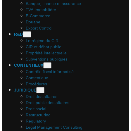
Banque, finance et assurance
TVA Immobilière
E-Commerce
Douane
Export Control
R&D
Le régime du CIR
CIR et débat public
Propriété intellectuelle
Subventions publiques
CONTENTIEUX
Contrôle fiscal informatisé
Contentieux
Procédures
JURIDIQUE
Droit des affaires
Droit public des affaires
Droit social
Restructuring
Regulatory
Legal Management Consulting