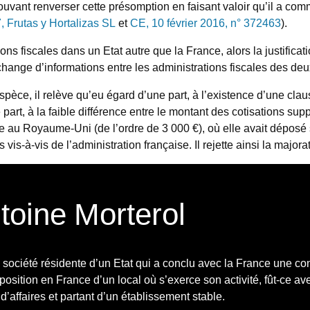
vant renverser cette présomption en faisant valoir qu’il a commi
 Frutas y Hortalizas SL
et
CE, 10 février 2016, n° 372463
).
ons fiscales dans un Etat autre que la France, alors la justificat
hange d’informations entre les administrations fiscales des deu
espèce, il relève qu’eu égard d’une part, à l’existence d’une clau
e part, à la faible différence entre le montant des cotisations su
tie au Royaume-Uni (de l’ordre de 3 000 €), où elle avait déposé 
vis-à-vis de l’administration française. Il rejette ainsi la major
ntoine Morterol
 société résidente d’un Etat qui a conclu avec la France une conv
osition en France d’un local où s’exerce son activité, fût-ce ave
 d’affaires et partant d’un établissement stable.