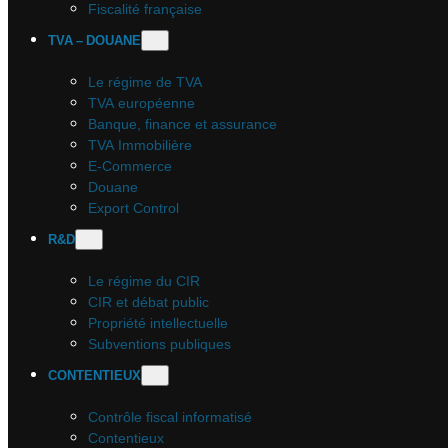
Fiscalité française
TVA – DOUANE
Le régime de TVA
TVA européenne
Banque, finance et assurance
TVA Immobilière
E-Commerce
Douane
Export Control
R&D
Le régime du CIR
CIR et débat public
Propriété intellectuelle
Subventions publiques
CONTENTIEUX
Contrôle fiscal informatisé
Contentieux