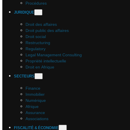
Procédures
JURIDIQUE
Droit des affaires
Droit public des affaires
Droit social
Restructuring
Regulatory
Legal Management Consulting
Propriété intellectuelle
Droit en Afrique
SECTEURS
Finance
Immobilier
Numérique
Afrique
Assurance
Associations
FISCALITÉ & ÉCONOMIE