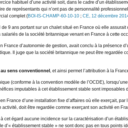
rcice habituel d’une activité soit, dans le cadre d’un établissem
aire de représentants qui n’ont pas de personnalité professionne
cial complet (
BOI-IS-CHAMP-60-10-10
;
CE, 12 décembre 2014
bail de 9 ans portant sur un chalet situé en France où elle assur
alariés de la société britannique venant en France à cette occa
 en France d’autonomie de gestion, avait conclu à la présence d
idique. Il juge que la société britannique ne peut être regardée
e au sens conventionnel
, et ainsi permet l’attribution à la Fran
annique (conforme à la convention modèle de l’OCDE), lorsqu’une 
bénéfices imputables à cet établissement stable sont imposables d
en France d’une installation fixe d’affaires où elle exerçait, par
n activité, doit être regardée comme exerçant son activité en Fra
à cet égard aucune incidence sur la caractérisation d’un établi
e d’« établissement stable » ne sont donc pas en tous points id