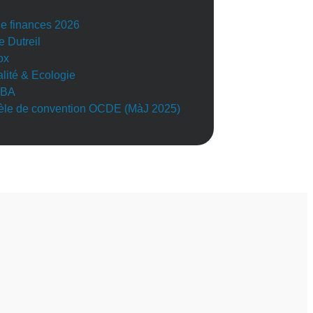
de finances 2026
e Dutreil
ox
alité & Ecologie
BA
le de convention OCDE (MàJ 2025)