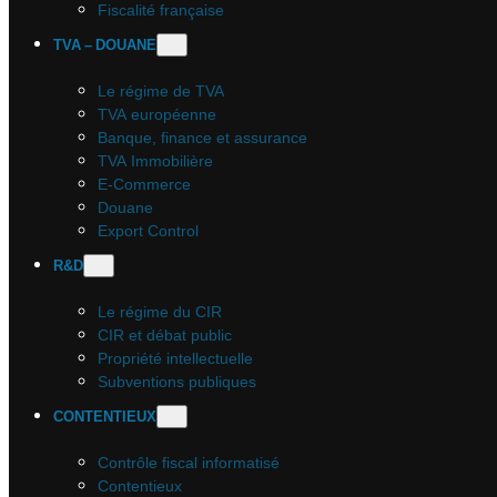
Fiscalité française
TVA – DOUANE
Le régime de TVA
TVA européenne
Banque, finance et assurance
TVA Immobilière
E-Commerce
Douane
Export Control
R&D
Le régime du CIR
CIR et débat public
Propriété intellectuelle
Subventions publiques
CONTENTIEUX
Contrôle fiscal informatisé
Contentieux