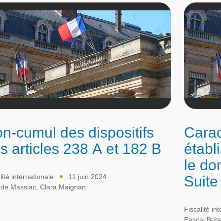
n-cumul des dispositifs
Carac
s articles 238 A et 182 B
établ
le do
Suite
lité internationale
11 juin 2024
 de Massiac
,
Clara Maignan
Fiscalité in
Pascal Boh