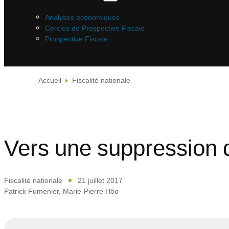
Analyses économiques
Cercles de Prospective Fiscale
Prospective Fiscale
Accueil
Fiscalité nationale
Vers une suppression d
Fiscalité nationale
21 juillet 2017
Patrick Fumenier
,
Marie-Pierre Hôo