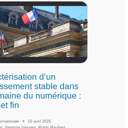
térisation d’un
issement stable dans
maine du numérique :
 et fin
ternationale
15 avril 2025
er
,
Vanessa Irigoyen
,
Robin Maubert