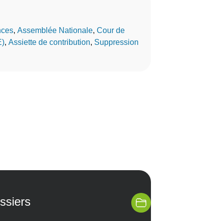
nces
, 
Assemblée Nationale
, 
Cour de
E)
, 
Assiette de contribution
, 
Suppression
ssiers