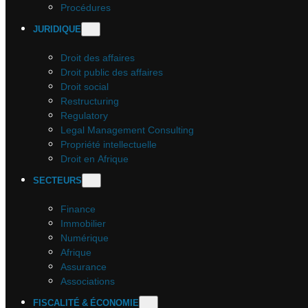
Procédures
JURIDIQUE
Droit des affaires
Droit public des affaires
Droit social
Restructuring
Regulatory
Legal Management Consulting
Propriété intellectuelle
Droit en Afrique
SECTEURS
Finance
Immobilier
Numérique
Afrique
Assurance
Associations
FISCALITÉ & ÉCONOMIE