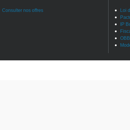
Consulter nos offres
Loi 
Pact
IP B
Fisc
OBB
Modè