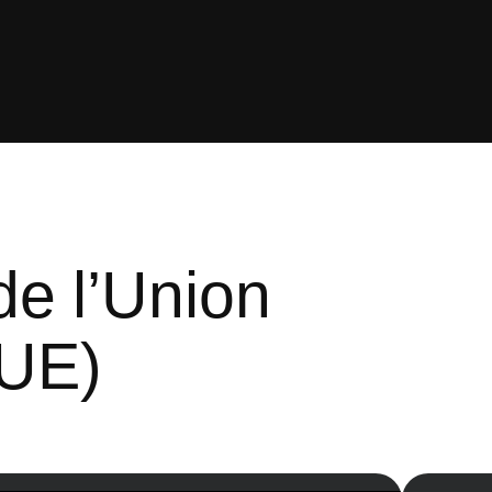
de l’Union
UE)