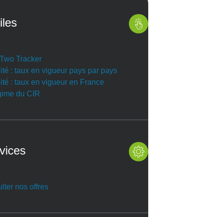
iles
r Two Tracker
ité : taux en vigueur pays par pays
ité : taux en vigueur en France
gime du CIR
vices
lter nos offres