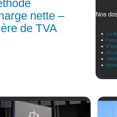
éthode
marge nette –
Nos dos
ère de TVA
Loi d
Pacte
IP Bo
Fisca
OBB
Modèl