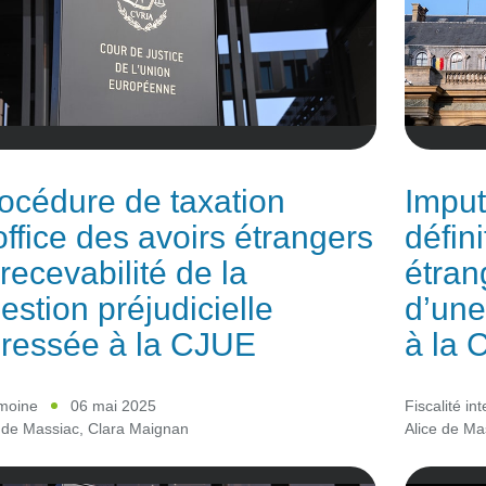
océdure de taxation
Imput
office des avoirs étrangers
défini
irrecevabilité de la
étran
estion préjudicielle
d’une
ressée à la CJUE
à la
imoine
06 mai 2025
Fiscalité in
 de Massiac
,
Clara Maignan
Alice de Ma