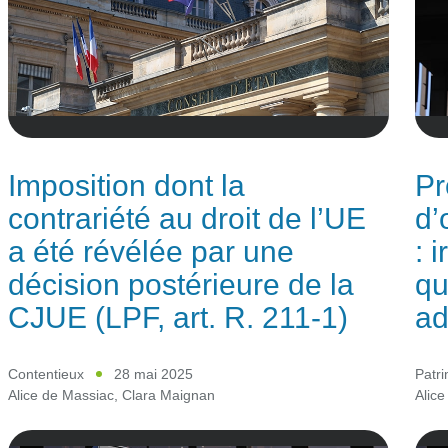
Imposition dont la
Pr
contrariété au droit de l’UE
d’
a été révélée par une
: 
décision postérieure de la
qu
CJUE (LPF, art. R. 211-1)
ad
Contentieux
28 mai 2025
Patr
Alice de Massiac
,
Clara Maignan
Alice