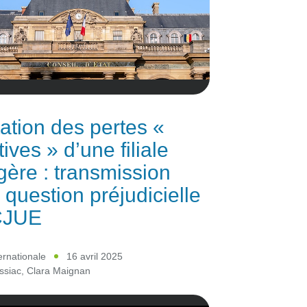
ation des pertes «
tives » d’une filiale
gère : transmission
 question préjudicielle
 CJUE
ternationale
16 avril 2025
ssiac
,
Clara Maignan