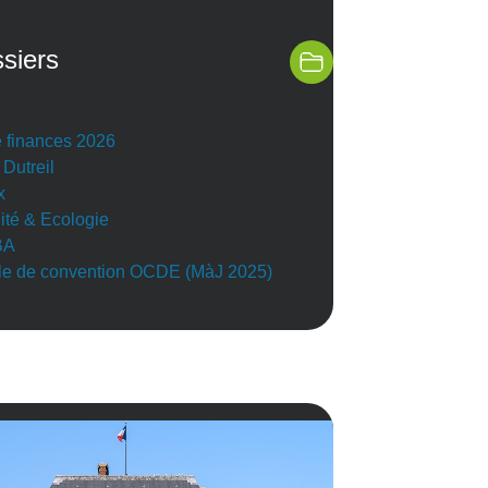
siers
e finances 2026
 Dutreil
x
lité & Ecologie
BA
e de convention OCDE (MàJ 2025)