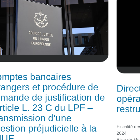
mptes bancaires
rangers et procédure de
Direc
mande de justification de
opéra
article L. 23 C du LPF –
restr
ansmission d’une
estion préjudicielle à la
Fiscalité de
2024
JUE
Alice de Ma