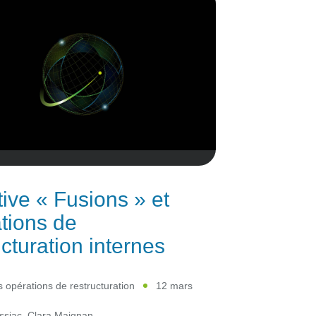
tive « Fusions » et
tions de
ucturation internes
s opérations de restructuration
12 mars
ssiac
,
Clara Maignan