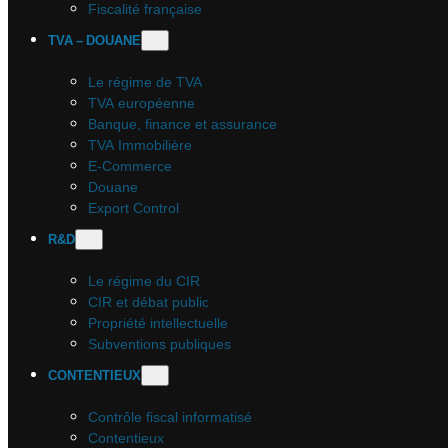
Fiscalité française
TVA – DOUANE
Le régime de TVA
TVA européenne
Banque, finance et assurance
TVA Immobilière
E-Commerce
Douane
Export Control
R&D
Le régime du CIR
CIR et débat public
Propriété intellectuelle
Subventions publiques
CONTENTIEUX
Contrôle fiscal informatisé
Contentieux