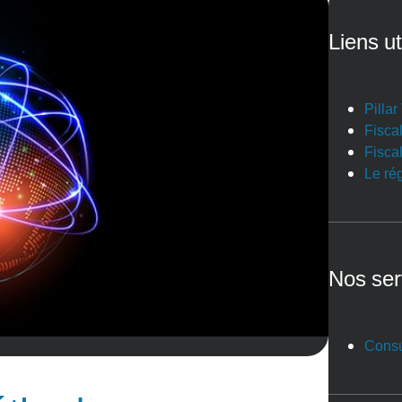
Liens ut
Pilla
Fiscal
Fiscal
Le ré
Nos ser
Consu