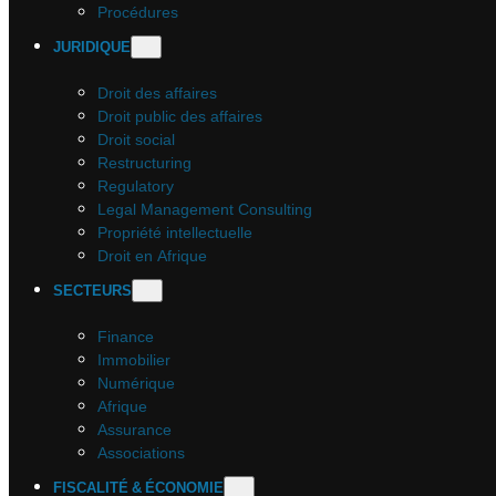
Procédures
JURIDIQUE
Droit des affaires
Droit public des affaires
Droit social
Restructuring
Regulatory
Legal Management Consulting
Propriété intellectuelle
Droit en Afrique
SECTEURS
Finance
Immobilier
Numérique
Afrique
Assurance
Associations
FISCALITÉ & ÉCONOMIE