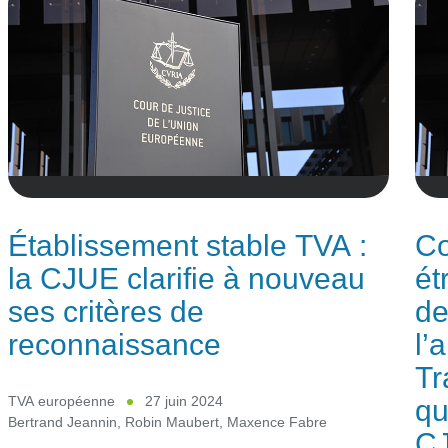
Établissement stable TVA :
Co
la CJUE clarifie à nouveau
ét
ses critères de
de
reconnaissance
l’
Tr
qu
TVA européenne
27 juin 2024
Bertrand Jeannin
,
Robin Maubert
,
Maxence Fabre
C