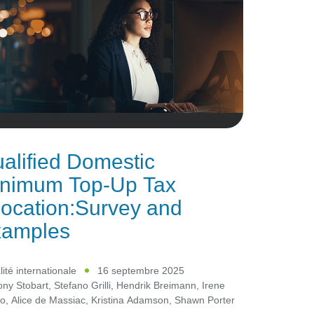
alified Domestic
nimum Top-Up Tax
location:Survey and
amples
lité internationale
16 septembre 2025
ony Stobart
,
Stefano Grilli
,
Hendrik Breimann
,
Irene
o
,
Alice de Massiac
,
Kristina Adamson
,
Shawn Porter