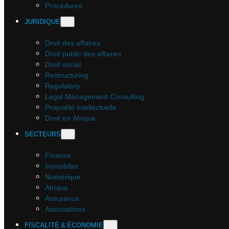
Procédures
JURIDIQUE
Droit des affaires
Droit public des affaires
Droit social
Restructuring
Regulatory
Legal Management Consulting
Propriété intellectuelle
Droit en Afrique
SECTEURS
Finance
Immobilier
Numérique
Afrique
Assurance
Associations
FISCALITÉ & ÉCONOMIE