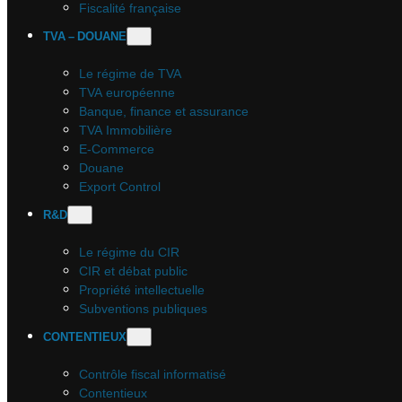
Fiscalité française
TVA – DOUANE
Le régime de TVA
TVA européenne
Banque, finance et assurance
TVA Immobilière
E-Commerce
Douane
Export Control
R&D
Le régime du CIR
CIR et débat public
Propriété intellectuelle
Subventions publiques
CONTENTIEUX
Contrôle fiscal informatisé
Contentieux