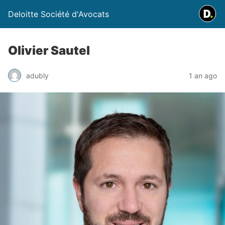
Deloitte Société d'Avocats
Olivier Sautel
adubly
1 an ago