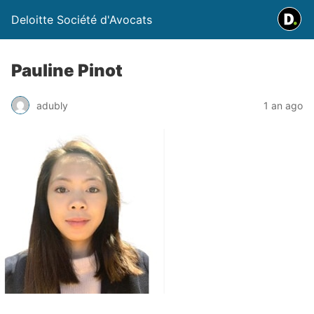
Deloitte Société d'Avocats
Pauline Pinot
adubly
1 an ago