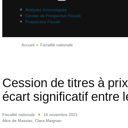
Analyses économiques
Cercles de Prospective Fiscale
Prospective Fiscale
Accueil
Fiscalité nationale
Cession de titres à pri
écart significatif entre 
Fiscalité nationale
16 novembre 2021
Alice de Massiac
,
Clara Maignan