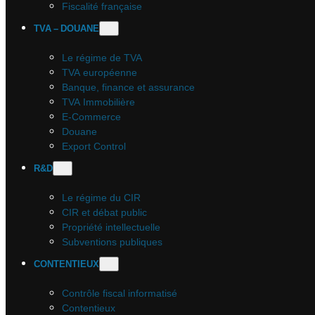
Fiscalité française
TVA – DOUANE
Le régime de TVA
TVA européenne
Banque, finance et assurance
TVA Immobilière
E-Commerce
Douane
Export Control
R&D
Le régime du CIR
CIR et débat public
Propriété intellectuelle
Subventions publiques
CONTENTIEUX
Contrôle fiscal informatisé
Contentieux