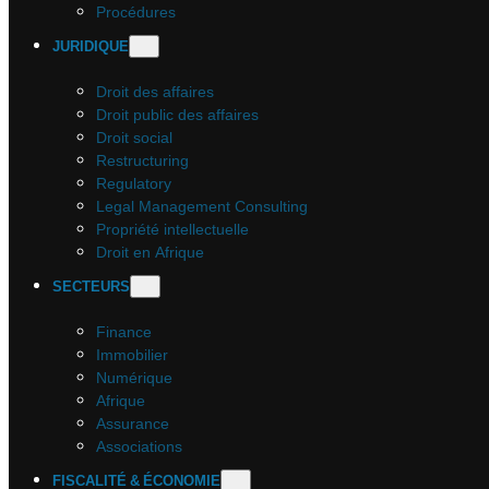
Procédures
JURIDIQUE
Droit des affaires
Droit public des affaires
Droit social
Restructuring
Regulatory
Legal Management Consulting
Propriété intellectuelle
Droit en Afrique
SECTEURS
Finance
Immobilier
Numérique
Afrique
Assurance
Associations
FISCALITÉ & ÉCONOMIE