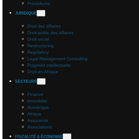
Procédures
JURIDIQUE
Droit des affaires
Droit public des affaires
Droit social
Restructuring
Regulatory
Legal Management Consulting
Propriété intellectuelle
Droit en Afrique
SECTEURS
Finance
Immobilier
Numérique
Afrique
Assurance
Associations
FISCALITÉ & ÉCONOMIE