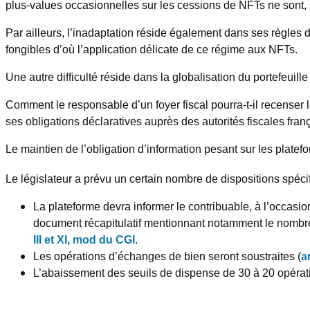
plus-values occasionnelles sur les cessions de NFTs ne sont, si
Par ailleurs, l’inadaptation réside également dans ses règles d
fongibles d’où l’application délicate de ce régime aux NFTs.
Une autre difficulté réside dans la globalisation du portefeuille
Comment le responsable d’un foyer fiscal pourra-t-il recenser le
ses obligations déclaratives auprès des autorités fiscales fran
Le maintien de l’obligation d’information pesant sur les platefo
Le législateur a prévu un certain nombre de dispositions spécif
La plateforme devra informer le contribuable, à l’occasi
document récapitulatif mentionnant notamment le nombre 
III et XI, mod du CGI
.
Les opérations d’échanges de bien seront soustraites (
a
L’abaissement des seuils de dispense de 30 à 20 opérati