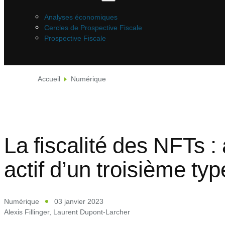
Analyses économiques
Cercles de Prospective Fiscale
Prospective Fiscale
Accueil
Numérique
La fiscalité des NFTs 
actif d’un troisième typ
Numérique
03 janvier 2023
Alexis Fillinger
,
Laurent Dupont-Larcher