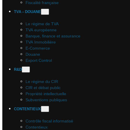
Fiscalité française
TVA – DOUANE
Le régime de TVA
TVA européenne
Banque, finance et assurance
TVA Immobilière
E-Commerce
Douane
Export Control
R&D
Le régime du CIR
CIR et débat public
Propriété intellectuelle
Subventions publiques
CONTENTIEUX
Contrôle fiscal informatisé
Contentieux