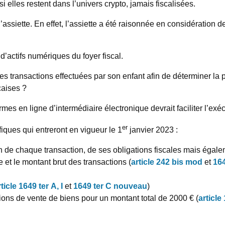
 elles restent dans l’univers crypto, jamais fiscalisées.
’assiette. En effet, l’assiette a été raisonnée en considération 
 d’actifs numériques du foyer fiscal.
s transactions effectuées par son enfant afin de déterminer la plu
çaises ?
rmes en ligne d’intermédiaire électronique devrait faciliter l’exé
er
iques qui entreront en vigueur le 1
janvier 2023 :
on de chaque transaction, de ses obligations fiscales mais égal
et le montant brut des transactions (
article 242 bis mod
et
164
rticle 1649 ter A, I
et
1649 ter C nouveau
)
ons de vente de biens pour un montant total de 2000 € (
article