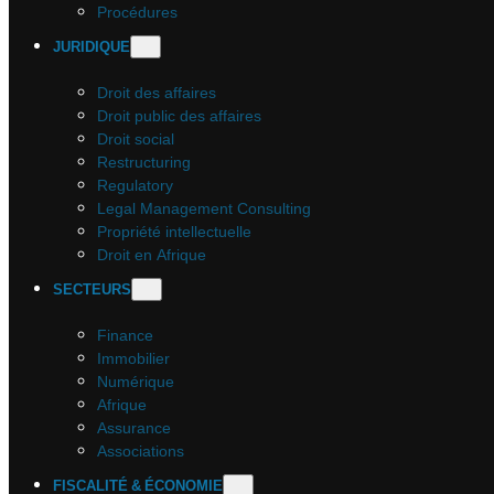
Procédures
JURIDIQUE
Droit des affaires
Droit public des affaires
Droit social
Restructuring
Regulatory
Legal Management Consulting
Propriété intellectuelle
Droit en Afrique
SECTEURS
Finance
Immobilier
Numérique
Afrique
Assurance
Associations
FISCALITÉ & ÉCONOMIE