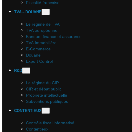
Fiscalité française
TVA – DOUANE
Le régime de TVA
TVA européenne
Banque, finance et assurance
TVA Immobilière
E-Commerce
Douane
Export Control
R&D
Le régime du CIR
CIR et débat public
Propriété intellectuelle
Subventions publiques
CONTENTIEUX
Contrôle fiscal informatisé
Contentieux