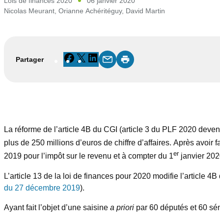
Lois de finances 2020
06 janvier 2020
Nicolas Meurant
,
Orianne Achéritéguy
,
David Martin
Facebook
X
LinkedIn
Partager
La réforme de l’article 4B du CGI (article 3 du PLF 2020 devenu 
plus de 250 millions d’euros de chiffre d’affaires. Après avoir f
er
2019 pour l’impôt sur le revenu et à compter du 1
janvier 2020
L’article 13 de la loi de finances pour 2020 modifie l’article 4B
du 27 décembre 2019
).
Ayant fait l’objet d’une saisine
a priori
par 60 députés et 60 séna