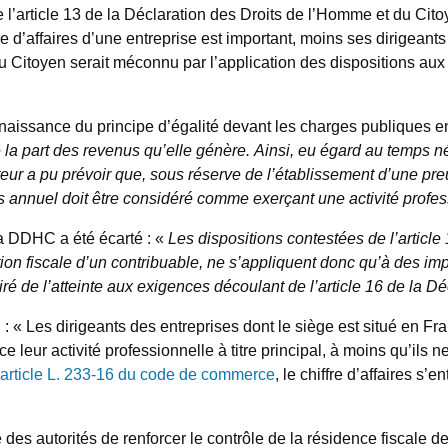
e l’article 13 de la Déclaration des Droits de l’Homme et du Cito
iffre d’affaires d’une entreprise est important, moins ses dirigean
u Citoyen serait méconnu par l’application des dispositions aux i
onnaissance du principe d’égalité devant les charges publiques 
e la part des revenus qu’elle génère. Ainsi, eu égard au temps né
teur a pu prévoir que, sous réserve de l’établissement d’une preu
ires annuel doit être considéré comme exerçant une activité profes
 la DDHC a été écarté : «
Les dispositions contestées de l’article
ion fiscale d’un contribuable, ne s’appliquent donc qu’à des impo
 tiré de l’atteinte aux exigences découlant de l’article 16 de la
 : « Les dirigeants des entreprises dont le siège est situé en Fra
eur activité professionnelle à titre principal, à moins qu’ils ne
article L. 233-16 du code de commerce
, le chiffre d’affaires s’
s autorités de renforcer le contrôle de la résidence fiscale des