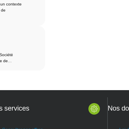
s un contexte
, de
 Société
ère de…
s services
Nos do