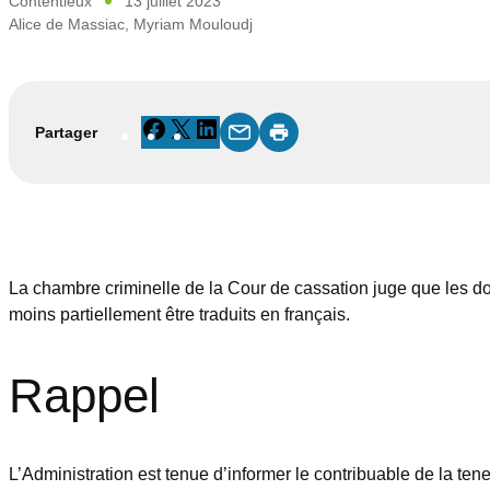
Contentieux
13 juillet 2023
Alice de Massiac
,
Myriam Mouloudj
Facebook
X
LinkedIn
Partager
La chambre criminelle de la Cour de cassation juge que les do
moins partiellement être traduits en français.
Rappel
L’Administration est tenue d’informer le contribuable de la ten