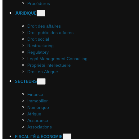
Procédures
JURIDIQUE
Droit des affaires
Droit public des affaires
Droit social
Restructuring
Regulatory
Legal Management Consulting
Propriété intellectuelle
Droit en Afrique
SECTEURS
Finance
Immobilier
Numérique
Afrique
Assurance
Associations
FISCALITÉ & ÉCONOMIE