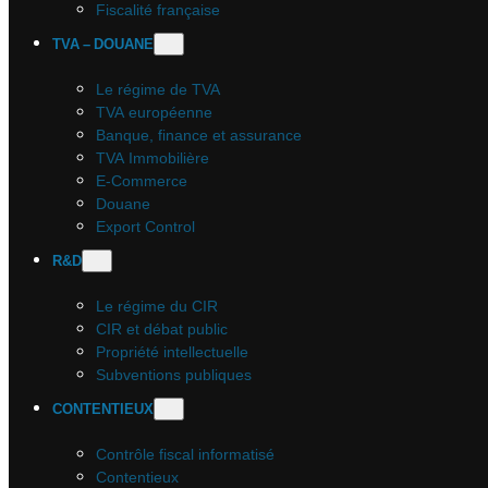
Fiscalité française
TVA – DOUANE
Le régime de TVA
TVA européenne
Banque, finance et assurance
TVA Immobilière
E-Commerce
Douane
Export Control
R&D
Le régime du CIR
CIR et débat public
Propriété intellectuelle
Subventions publiques
CONTENTIEUX
Contrôle fiscal informatisé
Contentieux